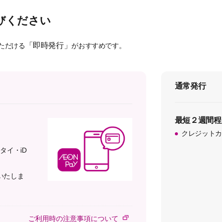
びください
「即時発行」
ただける
がおすすめです。
通常発行
最短２週間程
クレジットカ
ータイ・iD
示いたしま
ご利用時の注意事項について