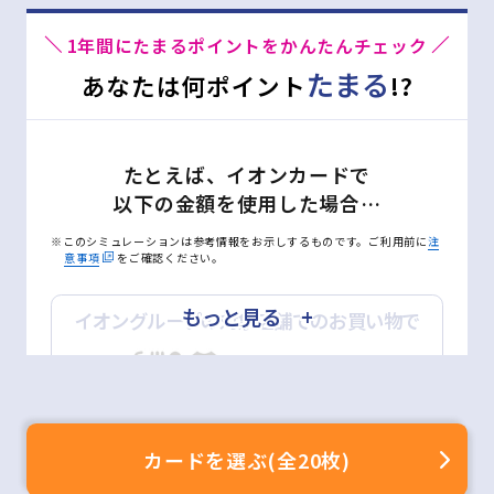
1年間にたまるポイントをかんたんチェック
たまる
あなたは何ポイント
!?
対象店舗(一例)
たとえば、イオンカードで
以下の金額を使用した場合…
※このシミュレーションは参考情報をお示しするものです。ご利用前に
注
意事項
をご確認ください。
もっと見る +
イオングループの対象店舗でのお買い物で
詳しくはこちら
月
万円
ポイントモールのご利用方法
※200円(税込)＝2WAON POINT(基本の2倍)
カードを選ぶ(全20枚)
ネットショッピングで