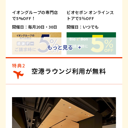
イオングループの専門店
ビオセボン オンラインス
で5%OFF！
トアで5％OFF
開催日：毎月20日・30日
開催日：いつでも
もっと見る +
※適用条件がございます。
※適用条件がございます。
※一部、対象外の専門店および商
※一部対象外商品がございます。
空港ラウンジ利用が無料
品・サービスがございます。
詳しくはこちら
詳しくはこちら
イオンモバイルのご利用で
旅行がおトクに！
5％OFF！さらにWAON
ご請求時に最大2％OFF
POINT基本の5倍！
開催日：いつでも
開催日：いつでも