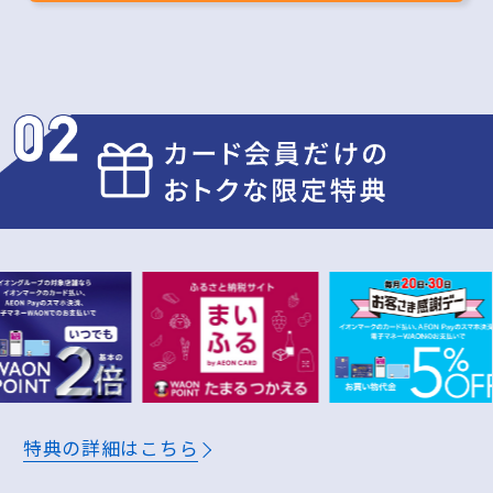
月
万円
公共料金や携帯電話のお支払いで
月
万円
ふるさと納税で(まいふる)
年
万円
※200円(税込)＝2WAON POINT(基本の2倍)
獲得予定ポイント
特典の詳細はこちら
1年間
7,200