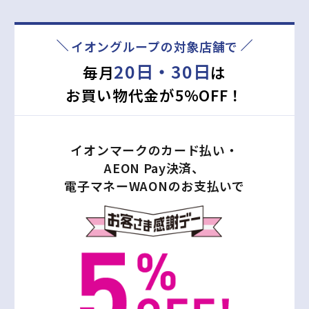
最大
※シミュレーション結果は、あくまでも目安であり実際の付与ポ
イオングループの対象店舗で
イントと異なる場合があります。
20日・30日
毎月
は
お買い物代金が5%OFF！
詳しくシミュレーションしたい方はこちら
イオンマークのカード払い・
AEON Pay決済、
電子マネーWAONのお支払いで