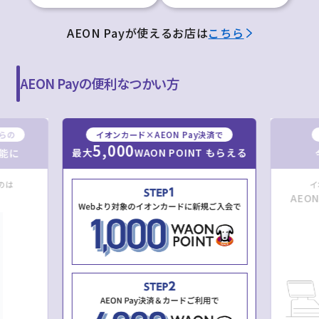
AEON Payが使えるお店は
こちら
AEON Payの便利なつかい方
からの
イオンカード×AEON Pay決済で
5,000
最大
WAON POINT もらえる
能に
のは
イ
AEO