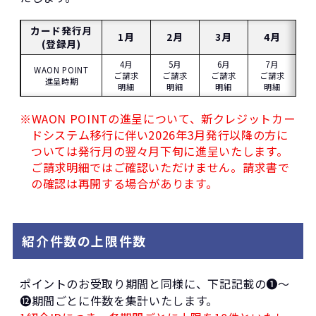
カード発行月
1月
2月
3月
4月
(登録月)
4月
5月
6月
7月
WAON POINT
ご請求
ご請求
ご請求
ご請求
進呈時期
明細
明細
明細
明細
※WAON POINTの進呈について、新クレジットカー
ドシステム移行に伴い2026年3月発行以降の方に
ついては発行月の翌々月下旬に進呈いたします。
ご請求明細ではご確認いただけません。請求書で
の確認は再開する場合があります。
紹介件数の上限件数
ポイントのお受取り期間と同様に、下記記載の➊～
⓬期間ごとに件数を集計いたします。