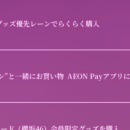
グッズ優先レーンで
らくらく購入
メン”と一緒にお買い物
AEON Payアプリ
ード（櫻坂46）
会員限定グッズを購入