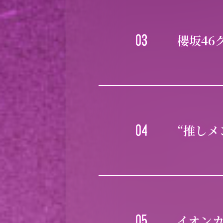
櫻坂46
“推し
イオンカ