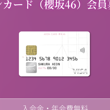
ンカード（櫻坂46）
会員
入会金・年会費無料