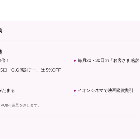
典
典
2倍！
毎月20・30日の「お客さま感謝
5日「G.G感謝デー」は 5%OFF
がたまる
イオンシネマで映画鑑賞割引
 POINT進呈をさします。