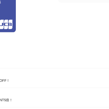
OFF！
NT5倍！