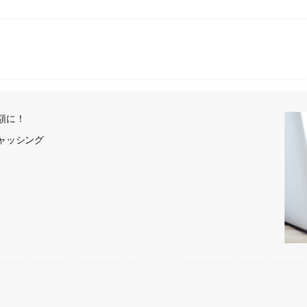
額に！
ャッシング