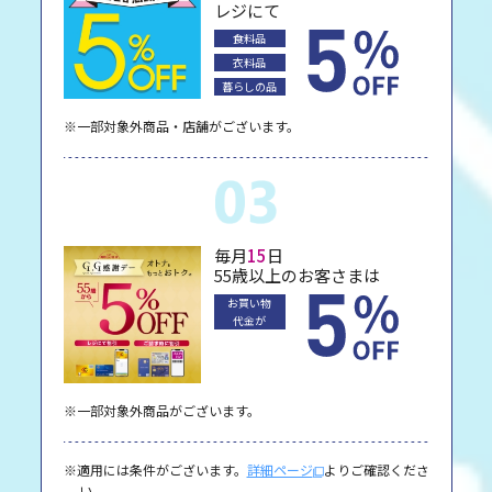
レジにて
食料品
衣料品
暮らしの品
※一部対象外商品・店舗がございます。
毎月
15
日
55歳以上のお客さまは
お買い物
代金が
※一部対象外商品がございます。
※適用には条件がございます。
詳細ページ
よりご確認くださ
い。