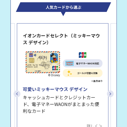
人気カードから選ぶ
イオンカードセレクト（ミッキーマウ
イオ
ス デザイン）
電子マネーWAON対応
N対応
ゴールド切替え対象
© Disney
気分
対象
デザ
可愛いミッキーマウス デザイン
イオ
キャッシュカードとクレジットカー
が充
ホで
ド、電子マネーWAONがまとまった便
りな
利なカード
しく＞
詳しく＞