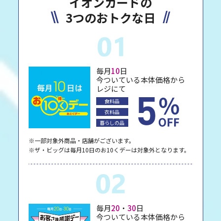
イオンカードの
3つのおトクな日
毎月
10
日
今ついている本体価格から
レジにて
食料品
衣料品
暮らしの品
※一部対象外商品・店舗がございます。
※ザ・ビッグは毎月10日のお10くデーは対象外となります。
毎月
20
・
30
日
今ついている本体価格から