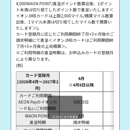
4,000WAON POINT/進呈ポイント数算出後、1ポイン
ト未満は切り捨てしたポイント数で進呈いたします＜
イオンJMBカードは上限2,000マイル/積算マイル数算
出後、1マイル未満は切り捨てしたマイル数で積算い
たします＞)。
カード登録月に応じたご利用期間終了月+3ヶ月後のご
請求明細にて進呈＜イオンJMBカードはご利用期間終
了月+3ヶ月後の上旬積算＞。
※ご利用特典の進呈時期は、お申込みカードの登録月
により異なります。
(例)
カード登録月
4月
(2026年4月〜2027年2
5月
※4月6日以降
月)
カードご利用期限・
AEON Payのイオンカ
6月10日
7月10
ード払いご利用期限
WAON POINT
9月
10月
スクロールできます
進呈時期
請求明細
請求明