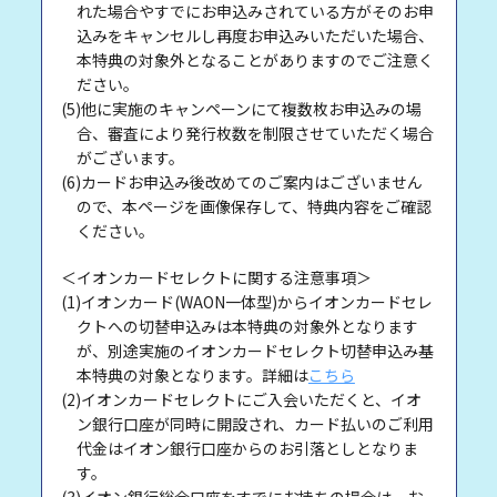
れた場合やすでにお申込みされている方がそのお申
込みをキャンセルし再度お申込みいただいた場合、
本特典の対象外となることがありますのでご注意く
ださい。
(5)他に実施のキャンペーンにて複数枚お申込みの場
合、審査により発行枚数を制限させていただく場合
がございます。
(6)カードお申込み後改めてのご案内はございません
ので、本ページを画像保存して、特典内容をご確認
ください。
＜イオンカードセレクトに関する注意事項＞
(1)イオンカード(WAON一体型)からイオンカードセレ
クトへの切替申込みは本特典の対象外となります
が、別途実施のイオンカードセレクト切替申込み基
本特典の対象となります。詳細は
こちら
(2)イオンカードセレクトにご入会いただくと、イオ
ン銀行口座が同時に開設され、カード払いのご利用
代金はイオン銀行口座からのお引落としとなりま
す。
(3)イオン銀行総合口座をすでにお持ちの場合は、お