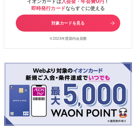
0
イオンカードは
入会金・年会費
円
！
即時発行カード
ならすぐに使える
対象カードを見る
※2023年度国内会員数