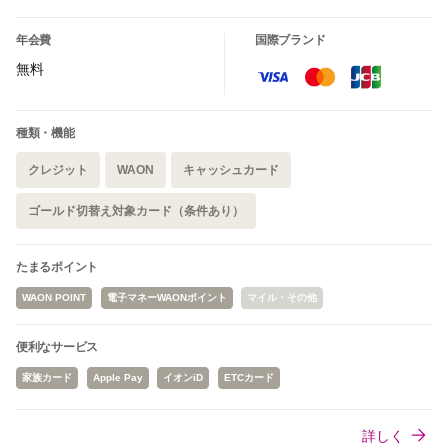
年会費
国際ブランド
無料
種類・機能
クレジット
WAON
キャッシュカード
ゴールド切替え対象カード（条件あり）
たまるポイント
WAON POINT
電子マネーWAONポイント
マイル・その他
便利なサービス
家族カード
Apple Pay
イオンiD
ETCカード
詳しく