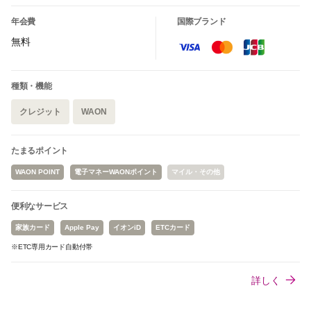
年会費
国際ブランド
無料
種類・機能
クレジット
WAON
たまるポイント
WAON POINT
電子マネーWAONポイント
マイル・その他
便利なサービス
家族カード
Apple Pay
イオンiD
ETCカード
※ETC専用カード自動付帯
詳しく