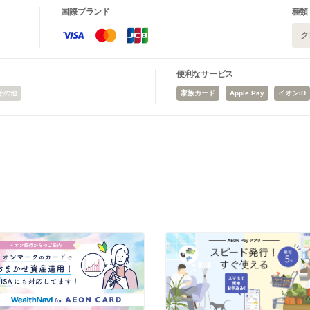
国際ブランド
種類
ク
便利なサービス
その他
家族カード
Apple Pay
イオンiD