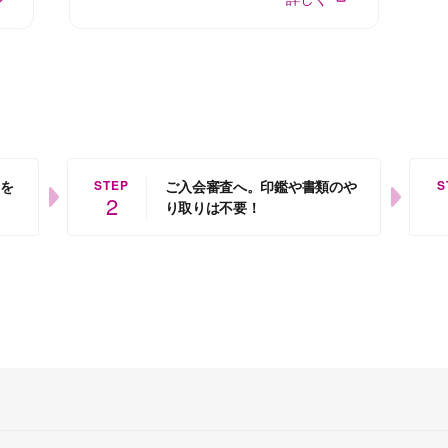
STEP
S
を
ご入会審査へ。印鑑や書類のや
2
り取りは不要！