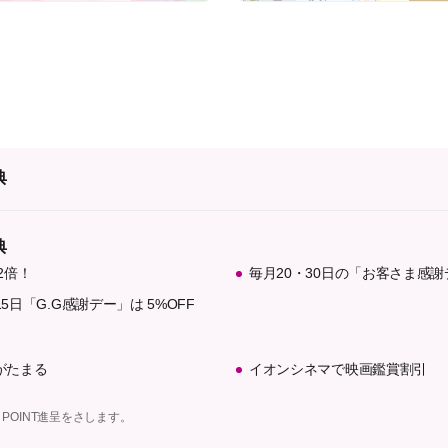
典
典
2倍！
毎月20・30日の「お客さま感謝
5日「G.G感謝デー」は 5%OFF
がたまる
イオンシネマで映画鑑賞割引
 POINT進呈をさします。