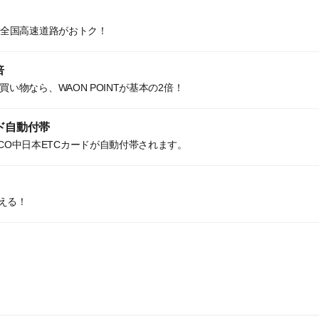
換で全国高速道路がおトク！
倍
お買い物なら、WAON POINTが基本の2倍！
ード自動付帯
CO中日本ETCカードが自動付帯されます。
える！