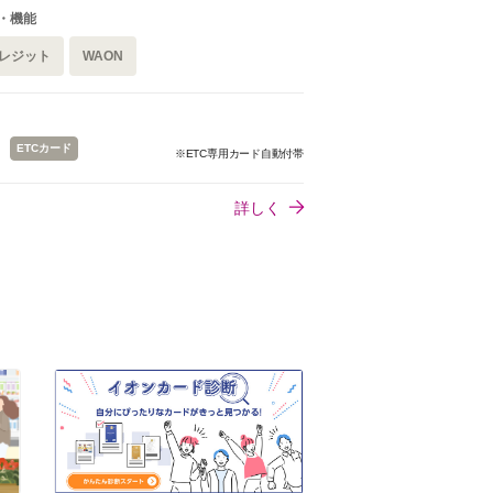
・機能
レジット
WAON
ETCカード
※ETC専用カード自動付帯
詳しく