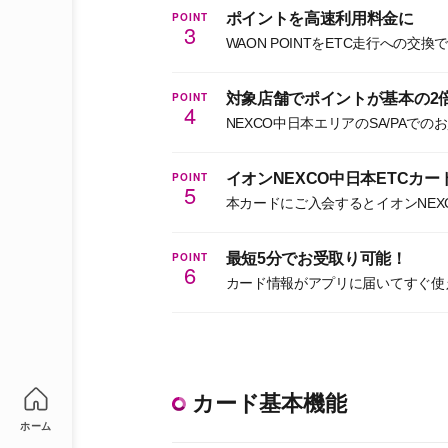
POINT
ポイントを高速利用料金に
3
WAON POINTをETC走行への交
POINT
対象店舗でポイントが基本の2
4
NEXCO中日本エリアのSA/PAでの
POINT
イオンNEXCO中日本ETCカ
5
本カードにご入会するとイオンNEX
POINT
最短5分でお受取り可能！
6
カード情報がアプリに届いてすぐ使
カード基本機能
ホーム