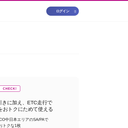
ログイン
CHECK!
引きに加え、ETC走行で
NTをおトクにためて使える
CO中日本エリアのSA/PAで
おトクな1枚