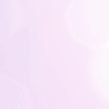
JCB韓国
100店舗以上
GC CARDを使えば、HISの海外パッケ
ジツアーが
3,500円OFF！
海外旅行へお
グルメもショッピングも
クに行けます！
ホテル予約までぜんぶお
適用条件あり
優待店舗は100店舗以
＞詳しくはこちら
でもかしこくおトクに楽
※2026/6/1時点