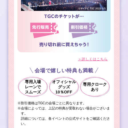
＞詳しくはこちら
会場で嬉しい特典も満載
専用入場
オフィシャル
専用クローク
レーンで
グッズ
あり
スムーズ
10％OFF
※割引価格はTGCの会場ごとに異なります。
※会場によっては、上記の特典が受取れない場合がございま
す。
詳細については、各イベントの公式サイトをご確認くださ
い。