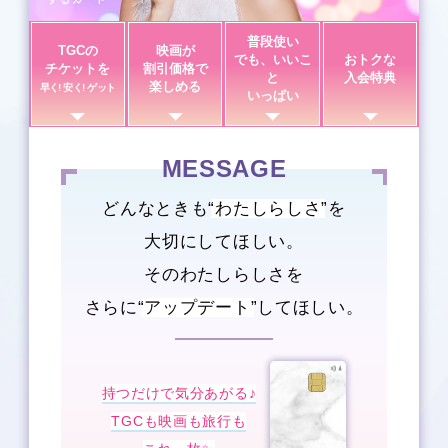
普段使い
TGCの
映画が
でも、いいこ
おトクな
チケットを
割引価格で
と
入会特典
楽しめる
早く! 安く! ゲット
いっぱい
MESSAGE
どんなときも
“わたしらしさ”
を
大切にしてほしい。
そのわたしらしさを
さらに
“アップデート”
してほしい。
持つだけで気分あがる♪
TGCも映画も旅行も