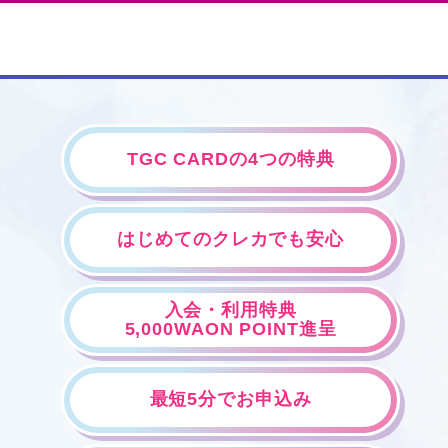
TGC CARDの4つの特典
はじめてのクレカでも安心
入会・利用特典
5,000WAON POINT進呈
最短5分でお申込み