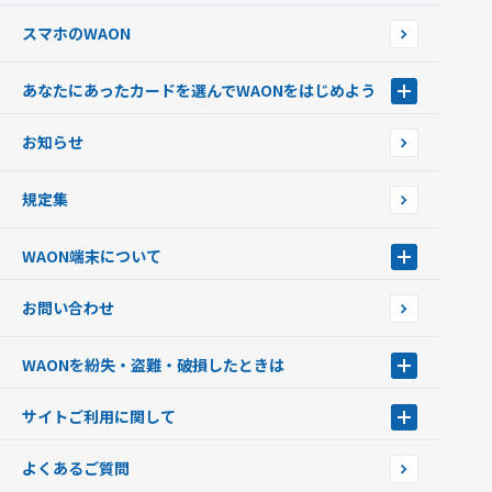
スマホのWAON
あなたにあったカードを選んでWAONをはじめよう
あなたにあったカードを選んでWAONをはじめよう
お知らせ
フードバンク応援WAON
日本の国立公園WAON
規定集
ご当地WAON
サッカー大好きWAON
WAON端末について
G.G WAON
JMB WAON
WAON端末について
お問い合わせ
WAONカード・WAONカードプラス
WAONネットステーション
キャッシュカード一体型・クレジットカード一体型
WAONステーション
WAONを紛失・盗難・破損したときは
モバイルWAON
新型WAONステーション
Apple PayのWAON
イオン銀行ATM
WAONを紛失・盗難・破損したときは
サイトご利用に関して
提携WAONカード
WAONチャージャーmini
WAONカードの拾得について
新型WAONチャージ機
サイトご利用に関して
よくあるご質問
企業情報