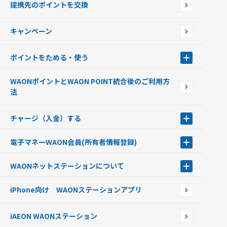
提携先のポイントを交換
店舗検索
インターネット上でのお買い物について（ネット決済）
WAONで使えるネットショップ・サービスを探す
キャンペーン
イオン銀行ATM設置場所
ポイントをためる・使う
ポイントをためる・使う
WAONポイントとWAON POINT統合後のご利用方
ポイントの有効期限について
法
チャージ（入金）する
チャージ（入金）する
電子マネーWAON会員
(所有者情報登録)
現金でチャージする
電子マネーWAON会員
クレジットカードでチャージする
WAONネットステーション
について
WAON POINTサービス会員登録に伴う個人データの共同利用のお知
銀行口座・ATMからチャージする
WAONネットステーション
らせ
オートチャージ
iPhone向け WAONステーションアプリ
WAONネットステーションWAON端末について
ポイントからチャージする
外貨からチャージする
iAEON WAONステーション
チャージ上限金額の変更について