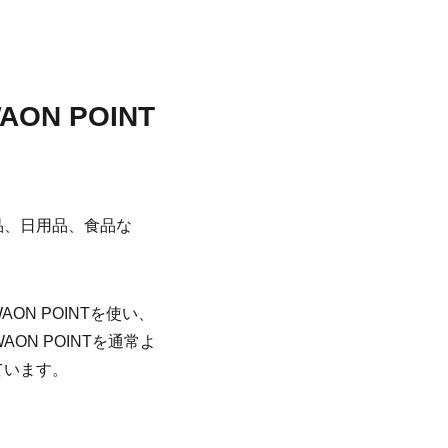
N POINT
品、日用品、食品な
N POINTを使い、
N POINTを通常よ
ています。