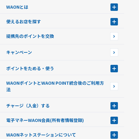
WAONとは
WAONとは
使えるお店を探す
WAONを申込む
使えるお店を探す
WAONの基本
提携先のポイントを交換
店舗検索
インターネット上でのお買い物について（ネット決済）
WAONで使えるネットショップ・サービスを探す
キャンペーン
イオン銀行ATM設置場所
ポイントをためる・使う
ポイントをためる・使う
WAONポイントとWAON POINT統合後のご利用方
ポイントの有効期限について
法
チャージ（入金）する
チャージ（入金）する
電子マネーWAON会員
(所有者情報登録)
現金でチャージする
電子マネーWAON会員
クレジットカードでチャージする
WAONネットステーション
について
WAON POINTサービス会員登録に伴う個人データの共同利用のお知
銀行口座・ATMからチャージする