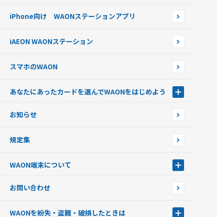
WAONネットステーション
らせ
オートチャージ
iPhone向け WAONステーションアプリ
WAONネットステーションWAON端末について
ポイントからチャージする
外貨からチャージする
iAEON WAONステーション
チャージ上限金額の変更について
スマホのWAON
あなたにあったカードを選んでWAONをはじめよう
あなたにあったカードを選んでWAONをはじめよう
お知らせ
フードバンク応援WAON
日本の国立公園WAON
規定集
ご当地WAON
サッカー大好きWAON
WAON端末について
G.G WAON
JMB WAON
WAON端末について
お問い合わせ
WAONカード・WAONカードプラス
WAONネットステーション
キャッシュカード一体型・クレジットカード一体型
WAONステーション
WAONを紛失・盗難・破損したときは
モバイルWAON
新型WAONステーション