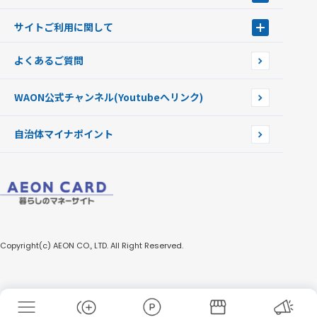
Apple PayのWAON
イオン銀行ATM
WAONを紛失・盗難・破損したときは
サイトご利用に関して
提携WAONカード
WAONチャージャーmini
WAONカードの拾得について
新型WAONチャージ機
サイトご利用に関して
よくあるご質問
企業情報
サイトご利用規約
WAON公式チャンネル
(Youtubeへリンク)
自治体マイナポイント
Copyright(c) AEON CO., LTD. All Right Reserved.