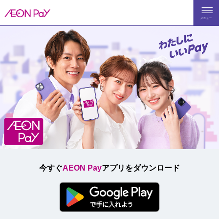
メニュー
TOP
AEO
特長
ご利
使え
今すぐ
AEON Pay
アプリをダウンロード
よく