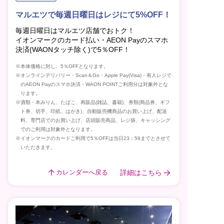
マルエツで毎週日曜日はレジにて5%OFF！
毎週日曜日はマルエツ店舗でおトク！
イオンマークのカード払い・AEON Payのスマホ
決済(WAONタッチ除く)で5％OFF！
※本体価格に対し、5％OFFとなります。
※オンラインデリバリー・Scan＆Go・Apple Pay(Visa)・有人レジで
のAEON Payのスマホ決済・WAON POINTご利用分は対象外とな
ります。
※酒類・本みりん、たばこ、再販品(雑誌、書籍)、券類(商品券、ギフ
ト券、切手、印紙、はがき)、自動販売機商品のお買い上げ、配送
料、専門店でのお買い上げ、店頭販売商品、レジ袋、キャッシング
でのご利用は対象外となります。
※イオンマークのカードご利用で5％OFFは当日23：59までとさせて
いただきます。
詳細はこちら
カレンダーへ戻る