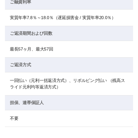
ご融資利率
実質年率7.8％～18.0％（遅延損害金 / 実質年率20.0％）
ご返済期間および回数
最長57ヶ月、最大57回
ご返済方式
一回払い（元利一括返済方式）、リボルビング払い （残高ス
ライド元利均等返済方式）
担保、連帯保証人
不要