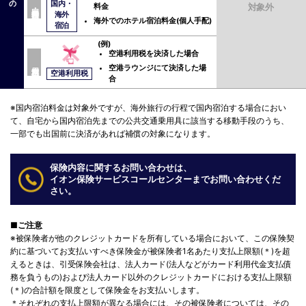
国内・
対象外
料金
国内・海外 宿泊料金
海外
海外でのホテル宿泊料金(個人手配)
宿泊
(例)
空港利用税を決済した場合
空港ラウンジにて決済した場
空港利用税
合
※国内宿泊料金は対象外ですが、海外旅行の行程で国内宿泊する場合におい
て、自宅から国内宿泊先までの公共交通乗用具に該当する移動手段のうち、
一部でも出国前に決済があれば補償の対象になります。
保険内容に関するお問い合わせは、
イオン保険サービスコールセンターまでお問い合わせくだ
さい。
■ご注意
※被保険者が他のクレジットカードを所有している場合において、この保険契
約に基づいてお支払いすべき保険金が被保険者1名あたり支払上限額(＊)を超
えるときは、引受保険会社は、法人カード(法人などがカード利用代金支払債
務を負うもの)および法人カード以外のクレジットカードにおける支払上限額
(＊)の合計額を限度として保険金をお支払いします。
＊それぞれの支払上限額が異なる場合には、その被保険者については、その