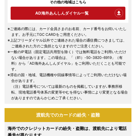
その他の地域はこちら
AD海外あんしんダイヤル一覧
※ご連絡の際には、カード会員さまのお名前、カード番号をお伺いいたし
ます。お手元にTGC CARDをご用意ください。
※上記フリーダイヤル以外でご連絡された場合の通信費につきましては、
ご連絡された方のご負担となりますのでご注意ください。
※一般のIP電話（固定電話共用型を除く）では無料電話をご利用いただけ
ない場合があります。この場合は、「（81）-50-3820-6919」（有
料）から「AD海外あんしんダイヤル」をご利用いただくことも可能で
す。
※滞在の国・地域、電話機種や回線事情等によってご利用いただけない場
合があります。
（注）電話番号については最新のものを掲載していますが､事務所移
転、現地電話番号体系の変更等やむを得ない事情により変更となる場合
がありますのであらかじめご了承ください。
渡航先でのカードの紛失・盗難
海外でのクレジットカードの紛失・盗難は、渡航先により電話
番号が異なります。