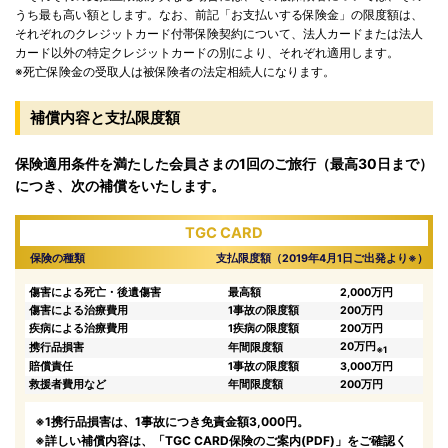
うち最も高い額とします。なお、前記「お支払いする保険金」の限度額は、
それぞれのクレジットカード付帯保険契約について、法人カードまたは法人
カード以外の特定クレジットカードの別により、それぞれ適用します。
※死亡保険金の受取人は被保険者の法定相続人になります。
補償内容と支払限度額
保険適用条件を満たした会員さまの1回のご旅行（最高30日まで）
につき、次の補償をいたします。
TGC CARD
保険の種類
支払限度額（2019年4月1日ご出発より
※
）
傷害による死亡・後遺傷害
最高額
2,000万円
傷害による治療費用
1事故の限度額
200万円
疾病による治療費用
1疾病の限度額
200万円
20万円
携行品損害
年間限度額
※1
賠償責任
1事故の限度額
3,000万円
救援者費用など
年間限度額
200万円
※1携行品損害は、1事故につき免責金額3,000円。
※詳しい補償内容は、「TGC CARD保険のご案内(PDF)」をご確認く