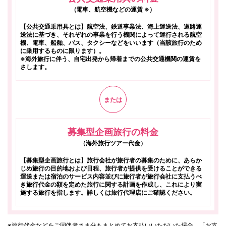
（電車、航空機などの運賃 ※）
【公共交通乗用具とは】航空法、鉄道事業法、海上運送法、道路運
送法に基づき、それぞれの事業を行う機関によって運行される航空
機、電車、船舶、バス、タクシーなどをいいます（当該旅行のため
に乗用するものに限ります）。
※海外旅行に伴う、自宅出発から帰着までの公共交通機関の運賃を
さします。
または
募集型企画旅行の料金
（海外旅行ツアー代金）
【募集型企画旅行とは】旅行会社が旅行者の募集のために、あらか
じめ旅行の目的地および日程、旅行者が提供を受けることができる
運送または宿泊のサービス内容並びに旅行者が旅行会社に支払うべ
き旅行代金の額を定めた旅行に関する計画を作成し、これにより実
施する旅行を指します。詳しくは旅行代理店にご確認ください。
※旅行代金などをご同伴者さま分もまとめてお支払いいただいた場合、「お支