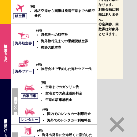
なります。
(例)
利用金額に制
地方空港から国際線発着空港までの航空
限はありませ
券代
航空機
ん。
定期券、回
数券は対象外
(例)
となります。
渡航先への航空券
海外旅行先までの乗継便航空券
海外航空券
海外旅行代金に該当するもの
復路の航空券
(例)
旅行会社で予約した海外ツアー代
海外ツアー
(例)
空港までのガソリン代
空港までの高速道路料金
自家用車
公共交通乗用具に該当しない移動手段
空港の駐車場料金
(例)
国内でのレンタカー利用料金
保険適用に該当しないもの
レンタカー
海外でのレンタカー利用料金
(例)
海外出発前に空港近くに宿泊した