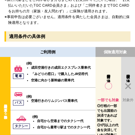
払いいただいたTGC CARD会員さま」および「ご同伴者さまでTGC CARD
をお持ちの方（家族・友人問わず）」に保険が適用されます。
※事前申告は必要ございません。適用条件を満たした会員さまは、自動的に保
険適用となります。
適用条件の具体例
ご利用例
保険適用対象
(例)
成田空港行きの成田エクスプレス乗車代
「みどりの窓口」で購入したJR切符代
出国前の決済
出国後の決済
電 車
空港に向かう新幹線の乗車代
(例)
一部でも対象
対象外
空港行きのリムジンバス乗車代
バ ス
公共交通乗用具に該当する移動手段
行程の一部
でも出国前の
決済であれば
(例)
対象です。
自宅から空港までのタクシー代
1円以上の代
タクシー
自宅から最寄り駅までのタクシー代
金を決済して
いれば対象に