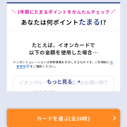
1年間にたまるポイントをかんたんチェック
たまる
あなたは何ポイント
!?
対象店舗(一例)
たとえば、イオンカードで
以下の金額を使用した場合…
※このシミュレーションは参考情報をお示しするものです。ご利用前に
注
意事項
をご確認ください。
もっと見る +
イオングループの対象店舗でのお買い物で
詳しくはこちら
月
万円
ポイントモールのご利用方法
※200円(税込)＝2WAON POINT(基本の2倍)
カードを選ぶ(全20枚)
ネットショッピングで