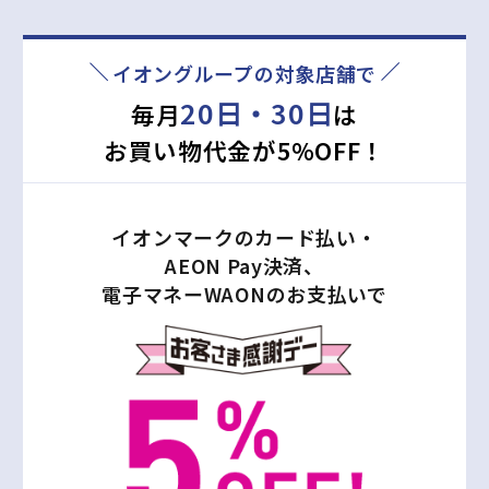
最大
※シミュレーション結果は、あくまでも目安であり実際の付与ポ
イオングループの対象店舗で
イントと異なる場合があります。
20日・30日
毎月
は
お買い物代金が5%OFF！
詳しくシミュレーションしたい方はこちら
イオンマークのカード払い・
AEON Pay決済、
電子マネーWAONのお支払いで