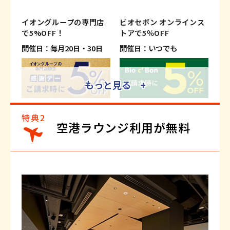
イオングループの専門店
ビオセボン オンラインス
で5%OFF！
トアで5％OFF
開催日：毎月20日・30日
開催日：いつでも
もっと見る +
※適用条件がございます。
※適用条件がございます。
※一部、対象外の専門店および商
※一部対象外商品がございます。
空港ラウンジ利用が無料
品・サービスがございます。
詳しくはこちら
詳しくはこちら
イオンモバイルのご利用で
旅行がおトクに！
5％OFF！さらにWAON
ご請求時に最大2％OFF
POINT基本の5倍！
開催日：いつでも
開催日：いつでも