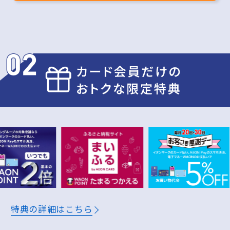
月
万円
公共料金や携帯電話のお支払いで
月
万円
ふるさと納税で(まいふる)
年
万円
※200円(税込)＝2WAON POINT(基本の2倍)
獲得予定ポイント
特典の詳細はこちら
1年間
7,200