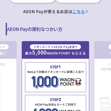
AEON Payが使えるお店は
こちら
AEON Payの便利なつかい方
からの
イオンカード×AEON Pay決済で
5,000
最大
WAON POINT もらえる
能に
のは
イ
AEO