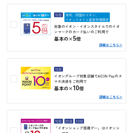
10日
本州、四国のイオン、
イオンスタイル直営売場限定
対象のイオン・イオンスタイルでのイオ
ンマークのカード払いのご利用で
5
基本の×
倍
詳細はこちら＞
10日
イオングループ対象店舗でAEON Payのス
マホ決済をご利用で
10
基本の×
倍
詳細はこちら＞
10日
20日
30日
「イオンショップ感謝デー」はイオンシ