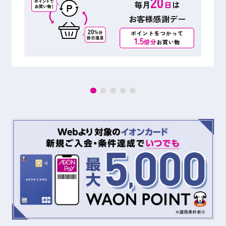
20
毎月
日
は
お客様感謝デー