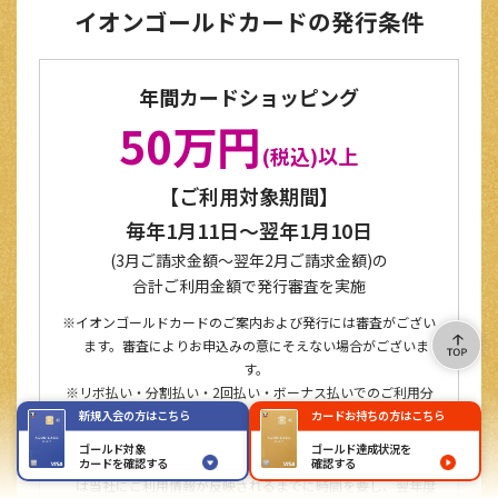
イオンゴールドカードの発行条件
年間カードショッピング
50万円
(税込)以上
【ご利用対象期間】
毎年1月11日～翌年1月10日
(3月ご請求金額～翌年2月ご請求金額)の
合計ご利用金額で発行審査を実施
イオンゴールドカードのご案内および発行には審査がござい
ます。審査によりお申込みの意にそえない場合がございま
す。
リボ払い・分割払い・2回払い・ボーナス払いでのご利用分
はご利用日を基準にして年間ご利用金額に全額加算されま
新規入会の方はこちら
カードお持ちの方はこちら
す。
ゴールド対象
ゴールド達成状況を
ご利用対象期間間際にご利用された場合、ご利用先によって
カードを確認する
確認する
は当社にご利用情報が反映されるまでに時間を要し、翌年度