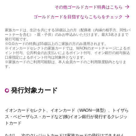
その他ゴールドカード特典はこちら
ゴールドカードを目指すならこちらをチェック
家族カードは、生計を共にする18歳以上の方（配偶者（内縁の相手方、同性パ
ートナーを含む）・親・子供）のみお申込みいただけます。最大3名さままで
発行可能です。
※G.Gカードの特典は55歳以上のご家族の方のみ適用されます。
※イオンカードセレクトの家族カードでは、WAONのオートチャージによるポ
イント付与、公共料金のお支払いによるポイント付与、イオン銀行の給与振込
口座指定によるポイント付与は対象外となります。
※家族カードのご利用可能額は、本人会員カードのご利用限度額内となりま
す。​
発行対象カード
イオンカードセレクト、イオンカード（WAON一体型）、トイザら
ス・ベビーザらス・カードなど(株)イオン銀行が発行するクレジッ
トカード
ただし、次のクレジットカードは家族カードの発行はできません。