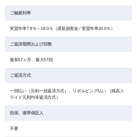
ご融資利率
実質年率7.8％～18.0％（遅延損害金 / 実質年率20.0％）
ご返済期間および回数
最長57ヶ月、最大57回
ご返済方式
一回払い（元利一括返済方式）、リボルビング払い （残高ス
ライド元利均等返済方式）
担保、連帯保証人
不要