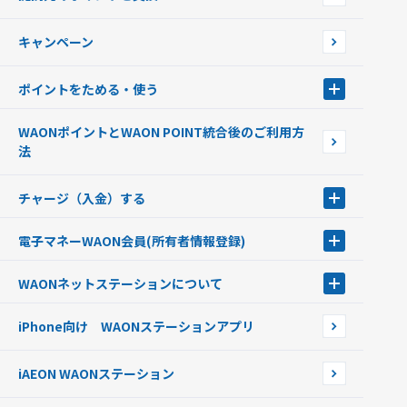
店舗検索
インターネット上でのお買い物について（ネット決済）
WAONで使えるネットショップ・サービスを探す
キャンペーン
イオン銀行ATM設置場所
ポイントをためる・使う
ポイントをためる・使う
WAONポイントとWAON POINT統合後のご利用方
ポイントの有効期限について
法
チャージ（入金）する
チャージ（入金）する
電子マネーWAON会員
(所有者情報登録)
現金でチャージする
電子マネーWAON会員
クレジットカードでチャージする
WAONネットステーション
について
WAON POINTサービス会員登録に伴う個人データの共同利用のお知
銀行口座・ATMからチャージする
WAONネットステーション
らせ
オートチャージ
iPhone向け WAONステーションアプリ
WAONネットステーションWAON端末について
ポイントからチャージする
外貨からチャージする
iAEON WAONステーション
チャージ上限金額の変更について