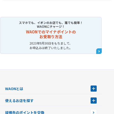
スマホでも、イオンのお店でも、誰でも簡単！
WAONにチャージ！
WAONでのマイナポイントの
お受取り方法
2023年9月30日をもちまして、
お申込みは終了いたしました。
WAONとは
WAONとは
使えるお店を探す
WAONを申込む
使えるお店を探す
WAONの基本
提携先のポイントを交換