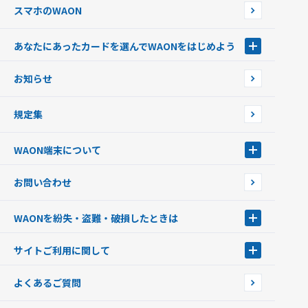
スマホのWAON
あなたにあったカードを選んでWAONをはじめよう
あなたにあったカードを選んでWAONをはじめよう
お知らせ
フードバンク応援WAON
日本の国立公園WAON
規定集
ご当地WAON
サッカー大好きWAON
WAON端末について
G.G WAON
JMB WAON
WAON端末について
お問い合わせ
WAONカード・WAONカードプラス
WAONネットステーション
キャッシュカード一体型・クレジットカード一体型
WAONステーション
WAONを紛失・盗難・破損したときは
モバイルWAON
新型WAONステーション
Apple PayのWAON
イオン銀行ATM
WAONを紛失・盗難・破損したときは
サイトご利用に関して
提携WAONカード
WAONチャージャーmini
WAONカードの拾得について
新型WAONチャージ機
サイトご利用に関して
よくあるご質問
企業情報
サイトご利用規約