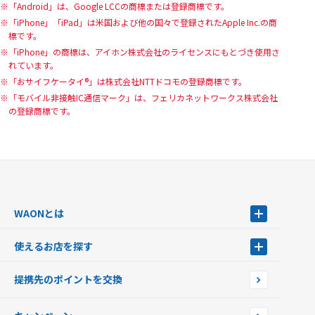
「Android」は、Google LCCの商標または登録商標です。
「iPhone」「iPad」は米国および他の国々で登録されたApple Inc.の商
標です。
「iPhone」の商標は、アイホン株式会社のライセンスにもとづき使用さ
れています。
「おサイフケータイ®」は株式会社NTTドコモの登録商標です。
「モバイル非接触IC通信マーク」は、フェリカネットワークス株式会社
の登録商標です。
WAONとは
WAONとは
使えるお店を探す
WAONを申込む
使えるお店を探す
WAONの基本
提携先のポイントを交換
店舗検索
インターネット上でのお買い物について（ネット決済）
WAONで使えるネットショップ・サービスを探す