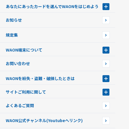
あなたにあったカードを選んでWAONをはじめよう
あなたにあったカードを選んでWAONをはじめよう
お知らせ
フードバンク応援WAON
日本の国立公園WAON
規定集
ご当地WAON
サッカー大好きWAON
WAON端末について
G.G WAON
JMB WAON
WAON端末について
お問い合わせ
WAONカード・WAONカードプラス
WAONネットステーション
キャッシュカード一体型・クレジットカード一体型
WAONステーション
WAONを紛失・盗難・破損したときは
モバイルWAON
新型WAONステーション
Apple PayのWAON
イオン銀行ATM
WAONを紛失・盗難・破損したときは
サイトご利用に関して
提携WAONカード
WAONチャージャーmini
WAONカードの拾得について
新型WAONチャージ機
サイトご利用に関して
よくあるご質問
企業情報
サイトご利用規約
WAON公式チャンネル
(Youtubeへリンク)