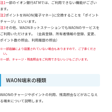
注1
一部のイオン銀行ATMでは、ご利用できない機能がござい
利用履歴の照会
●
●
ます。
ポイントダウンロード
注2
ポイントをWAON(電子マネー)に交換することを「ポイント
●
●
/WAONのダウンロード
チャージ」といいます。
注3
その他、WAONネットステーションでもWAONのサービスを
ダウンロード可能ポイ
●
●
ント(WAON)の確認
ご利用いただけます。（会員登録、所有者情報の登録、変更、
ポイント数の照会、利用履歴の照会）
クレジットチャージ
●
●
一部店舗により設置されていない場合もありますので、ご了承くださ
イオン銀行口座チャー
い。
×
×
ジ
一部、チャージ・残高照会をご利用できないレジもございます。
オートチャージ申込
●
●
金額設定・解除
WAON端末の種類
ポイントの合算
●
●
更新カード残高移行
WAONのチャージやポイントの利用、残高照会などがおこなえ
●
●
再発行カード残高受取
る端末について説明します。
利用可能上限額変更
●
●