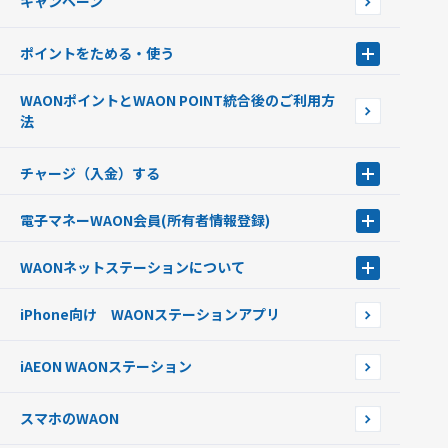
キャンペーン
イオン銀行ATM設置場所
ポイントをためる・使う
ポイントをためる・使う
WAONポイントとWAON POINT統合後のご利用方
ポイントの有効期限について
法
チャージ（入金）する
チャージ（入金）する
電子マネーWAON会員
(所有者情報登録)
現金でチャージする
電子マネーWAON会員
クレジットカードでチャージする
WAONネットステーション
について
WAON POINTサービス会員登録に伴う個人データの共同利用のお知
銀行口座・ATMからチャージする
WAONネットステーション
らせ
オートチャージ
iPhone向け WAONステーションアプリ
WAONネットステーションWAON端末について
ポイントからチャージする
外貨からチャージする
iAEON WAONステーション
チャージ上限金額の変更について
スマホのWAON