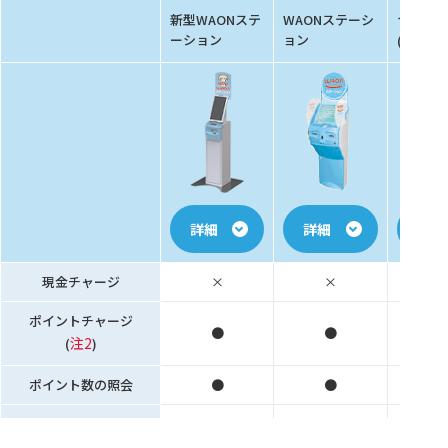
イオン銀
新型WAONステ
WAONステーシ
ーション
ョン
注1
(
)
詳細
詳細
詳細
現金チャージ
×
×
ポイントチャージ
●
●
注2
(
)
ポイント数の照会
●
●
WAON残高の照会
●
●