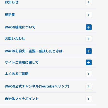
お知らせ
フードバンク応援WAON
日本の国立公園WAON
規定集
ご当地WAON
サッカー大好きWAON
WAON端末について
G.G WAON
JMB WAON
WAON端末について
お問い合わせ
WAONカード・WAONカードプラス
WAONネットステーション
キャッシュカード一体型・クレジットカード一体型
WAONステーション
WAONを紛失・盗難・破損したときは
モバイルWAON
新型WAONステーション
Apple PayのWAON
イオン銀行ATM
WAONを紛失・盗難・破損したときは
サイトご利用に関して
提携WAONカード
WAONチャージャーmini
WAONカードの拾得について
新型WAONチャージ機
サイトご利用に関して
よくあるご質問
企業情報
サイトご利用規約
WAON公式チャンネル
(Youtubeへリンク)
自治体マイナポイント