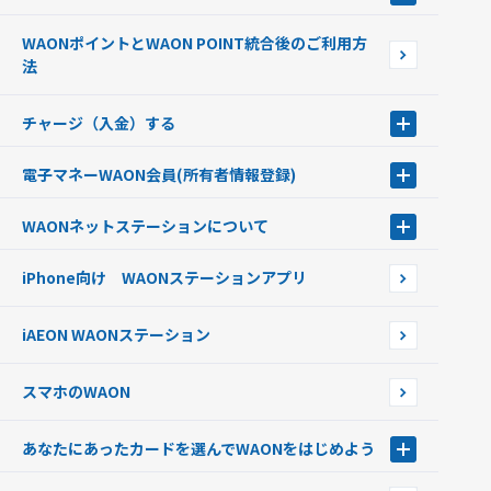
ポイントをためる・使う
WAONポイントとWAON POINT統合後のご利用方
ポイントの有効期限について
法
チャージ（入金）する
チャージ（入金）する
電子マネーWAON会員
(所有者情報登録)
現金でチャージする
電子マネーWAON会員
クレジットカードでチャージする
WAONネットステーション
について
WAON POINTサービス会員登録に伴う個人データの共同利用のお知
銀行口座・ATMからチャージする
WAONネットステーション
らせ
オートチャージ
iPhone向け WAONステーションアプリ
WAONネットステーションWAON端末について
ポイントからチャージする
外貨からチャージする
iAEON WAONステーション
チャージ上限金額の変更について
スマホのWAON
あなたにあったカードを選んでWAONをはじめよう
あなたにあったカードを選んでWAONをはじめよう