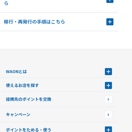
ら
移行・再発行の手順はこちら
WAONとは
WAONとは
使えるお店を探す
WAONを申込む
使えるお店を探す
WAONの基本
提携先のポイントを交換
店舗検索
インターネット上でのお買い物について（ネット決済）
WAONで使えるネットショップ・サービスを探す
キャンペーン
イオン銀行ATM設置場所
ポイントをためる・使う