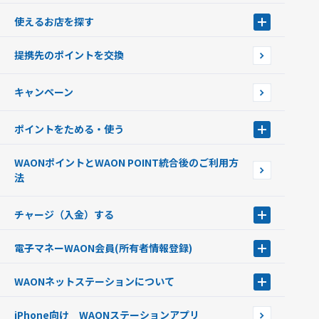
WAONとは
使えるお店を探す
WAONを申込む
使えるお店を探す
WAONの基本
提携先のポイントを交換
店舗検索
インターネット上でのお買い物について（ネット決済）
WAONで使えるネットショップ・サービスを探す
キャンペーン
イオン銀行ATM設置場所
ポイントをためる・使う
ポイントをためる・使う
WAONポイントとWAON POINT統合後のご利用方
ポイントの有効期限について
法
チャージ（入金）する
チャージ（入金）する
電子マネーWAON会員
(所有者情報登録)
現金でチャージする
電子マネーWAON会員
クレジットカードでチャージする
WAONネットステーション
について
WAON POINTサービス会員登録に伴う個人データの共同利用のお知
銀行口座・ATMからチャージする
WAONネットステーション
らせ
オートチャージ
iPhone向け WAONステーションアプリ