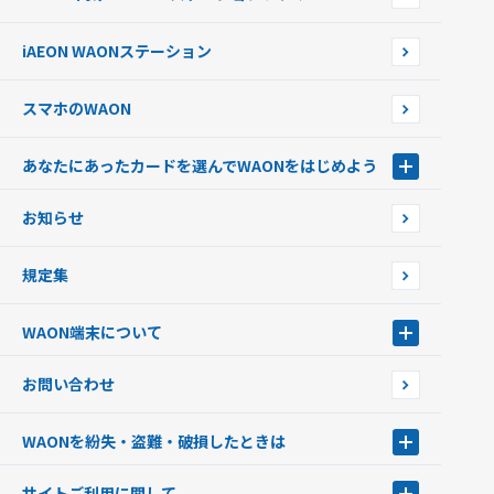
WAONネットステーションWAON端末について
ポイントからチャージする
外貨からチャージする
iAEON WAONステーション
チャージ上限金額の変更について
スマホのWAON
あなたにあったカードを選んでWAONをはじめよう
あなたにあったカードを選んでWAONをはじめよう
お知らせ
フードバンク応援WAON
日本の国立公園WAON
規定集
ご当地WAON
サッカー大好きWAON
WAON端末について
G.G WAON
JMB WAON
WAON端末について
お問い合わせ
WAONカード・WAONカードプラス
WAONネットステーション
キャッシュカード一体型・クレジットカード一体型
WAONステーション
WAONを紛失・盗難・破損したときは
モバイルWAON
新型WAONステーション
Apple PayのWAON
イオン銀行ATM
WAONを紛失・盗難・破損したときは
サイトご利用に関して