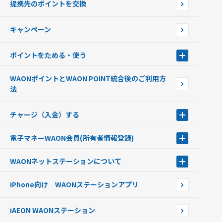
提携先のポイントを交換
店舗検索
インターネット上でのお買い物について（ネット決済）
WAONで使えるネットショップ・サービスを探す
キャンペーン
イオン銀行ATM設置場所
ポイントをためる・使う
ポイントをためる・使う
WAONポイントとWAON POINT統合後のご利用方
ポイントの有効期限について
法
チャージ（入金）する
チャージ（入金）する
電子マネーWAON会員
(所有者情報登録)
現金でチャージする
電子マネーWAON会員
クレジットカードでチャージする
WAONネットステーション
について
WAON POINTサービス会員登録に伴う個人データの共同利用のお知
銀行口座・ATMからチャージする
WAONネットステーション
らせ
オートチャージ
iPhone向け WAONステーションアプリ
WAONネットステーションWAON端末について
ポイントからチャージする
外貨からチャージする
iAEON WAONステーション
チャージ上限金額の変更について