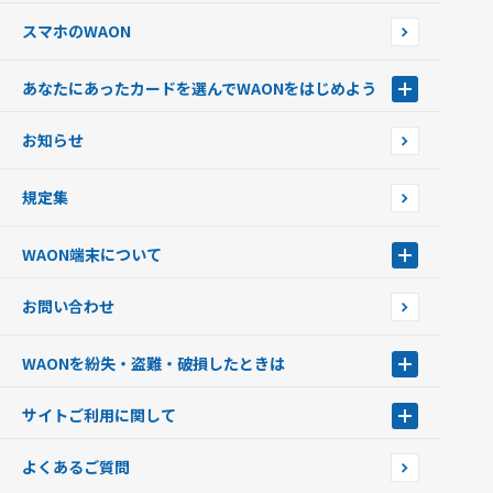
スマホのWAON
あなたにあったカードを選んでWAONをはじめよう
あなたにあったカードを選んでWAONをはじめよう
お知らせ
フードバンク応援WAON
日本の国立公園WAON
規定集
ご当地WAON
サッカー大好きWAON
WAON端末について
G.G WAON
JMB WAON
WAON端末について
お問い合わせ
WAONカード・WAONカードプラス
WAONネットステーション
キャッシュカード一体型・クレジットカード一体型
WAONステーション
WAONを紛失・盗難・破損したときは
モバイルWAON
新型WAONステーション
Apple PayのWAON
イオン銀行ATM
WAONを紛失・盗難・破損したときは
サイトご利用に関して
提携WAONカード
WAONチャージャーmini
WAONカードの拾得について
新型WAONチャージ機
サイトご利用に関して
よくあるご質問
企業情報