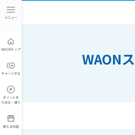
WAONトップ
WAON
チャージ
する
ポイント
を
ためる・使う
使えるお店