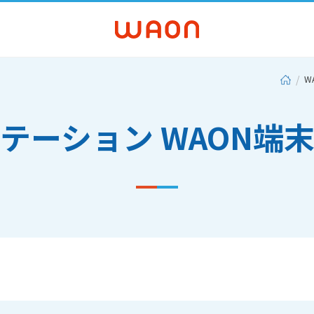
W
ステーション WAON端