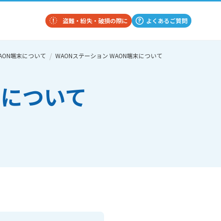
盗難・紛失・破損の際に
よくあるご質問
AON端末について
WAONステーション WAON端末について
末について