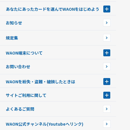
あなたにあったカードを選んでWAONをはじめよう
あなたにあったカードを選んでWAONをはじめよう
お知らせ
フードバンク応援WAON
日本の国立公園WAON
規定集
ご当地WAON
サッカー大好きWAON
WAON端末について
G.G WAON
JMB WAON
WAON端末について
お問い合わせ
WAONカード・WAONカードプラス
WAONネットステーション
キャッシュカード一体型・クレジットカード一体型
WAONステーション
WAONを紛失・盗難・破損したときは
モバイルWAON
新型WAONステーション
Apple PayのWAON
イオン銀行ATM
WAONを紛失・盗難・破損したときは
サイトご利用に関して
提携WAONカード
WAONチャージャーmini
WAONカードの拾得について
新型WAONチャージ機
サイトご利用に関して
よくあるご質問
企業情報
サイトご利用規約
WAON公式チャンネル
(Youtubeへリンク)