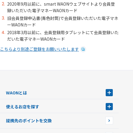
2020年9月以前に、smart WAONウェブサイトより会員登
録いただいた電子マネーWAONカード
旧会員登録申込書(青色封筒)で会員登録いただいた電子マネ
ーWAONカード
2018年3月以前に、会員登録用タブレットにて会員登録いた
だいた電子マネーWAONカード
こちらより別途ご登録をお願いいたします
WAONとは
WAONとは
使えるお店を探す
WAONを申込む
使えるお店を探す
WAONの基本
提携先のポイントを交換
店舗検索
インターネット上でのお買い物について（ネット決済）
WAONで使えるネットショップ・サービスを探す