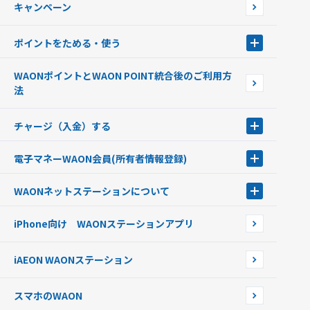
キャンペーン
イオン銀行ATM設置場所
ポイントをためる・使う
ポイントをためる・使う
WAONポイントとWAON POINT統合後のご利用方
ポイントの有効期限について
法
チャージ（入金）する
チャージ（入金）する
電子マネーWAON会員
(所有者情報登録)
現金でチャージする
電子マネーWAON会員
クレジットカードでチャージする
WAONネットステーション
について
WAON POINTサービス会員登録に伴う個人データの共同利用のお知
銀行口座・ATMからチャージする
WAONネットステーション
らせ
オートチャージ
iPhone向け WAONステーションアプリ
WAONネットステーションWAON端末について
ポイントからチャージする
外貨からチャージする
iAEON WAONステーション
チャージ上限金額の変更について
スマホのWAON