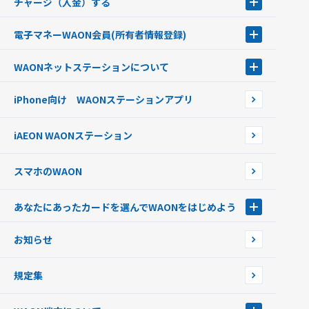
チャージ（入金）する
チャージ（入金）する
電子マネーWAON会員
(所有者情報登録)
現金でチャージする
電子マネーWAON会員
クレジットカードでチャージする
WAONネットステーション
について
WAON POINTサービス会員登録に伴う個人データの共同利用のお知
銀行口座・ATMからチャージする
WAONネットステーション
らせ
オートチャージ
iPhone向け WAONステーションアプリ
WAONネットステーションWAON端末について
ポイントからチャージする
外貨からチャージする
iAEON WAONステーション
チャージ上限金額の変更について
スマホのWAON
あなたにあったカードを選んでWAONをはじめよう
あなたにあったカードを選んでWAONをはじめよう
お知らせ
フードバンク応援WAON
日本の国立公園WAON
規定集
ご当地WAON
サッカー大好きWAON