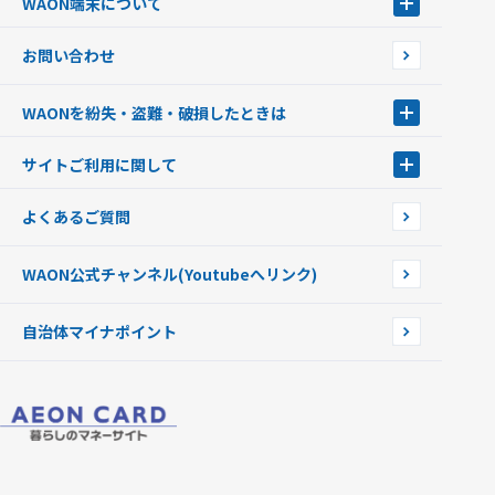
WAON端末について
G.G WAON
JMB WAON
WAON端末について
お問い合わせ
WAONカード・WAONカードプラス
WAONネットステーション
キャッシュカード一体型・クレジットカード一体型
WAONステーション
WAONを紛失・盗難・破損したときは
モバイルWAON
新型WAONステーション
Apple PayのWAON
イオン銀行ATM
WAONを紛失・盗難・破損したときは
サイトご利用に関して
提携WAONカード
WAONチャージャーmini
WAONカードの拾得について
新型WAONチャージ機
サイトご利用に関して
よくあるご質問
企業情報
サイトご利用規約
WAON公式チャンネル
(Youtubeへリンク)
自治体マイナポイント