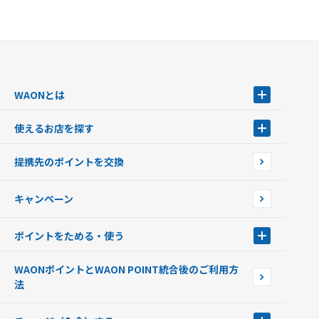
WAONとは
WAONとは
使えるお店を探す
WAONを申込む
使えるお店を探す
WAONの基本
提携先のポイントを交換
店舗検索
インターネット上でのお買い物について（ネット決済）
WAONで使えるネットショップ・サービスを探す
キャンペーン
イオン銀行ATM設置場所
ポイントをためる・使う
ポイントをためる・使う
WAONポイントとWAON POINT統合後のご利用方
ポイントの有効期限について
法