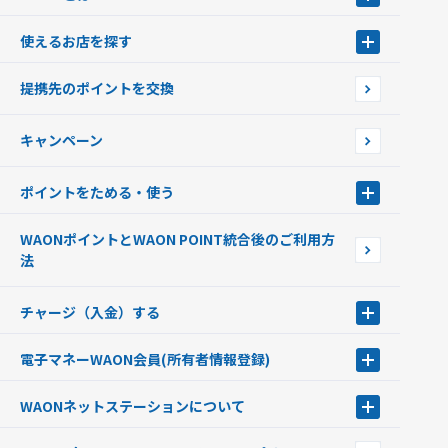
WAONとは
使えるお店を探す
WAONを申込む
使えるお店を探す
WAONの基本
提携先のポイントを交換
店舗検索
インターネット上でのお買い物について（ネット決済）
WAONで使えるネットショップ・サービスを探す
キャンペーン
イオン銀行ATM設置場所
ポイントをためる・使う
ポイントをためる・使う
WAONポイントとWAON POINT統合後のご利用方
ポイントの有効期限について
法
チャージ（入金）する
チャージ（入金）する
電子マネーWAON会員
(所有者情報登録)
現金でチャージする
電子マネーWAON会員
クレジットカードでチャージする
WAONネットステーション
について
WAON POINTサービス会員登録に伴う個人データの共同利用のお知
銀行口座・ATMからチャージする
WAONネットステーション
らせ
オートチャージ