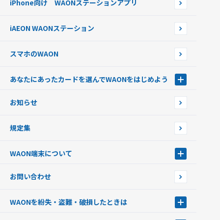
iPhone向け WAONステーションアプリ
WAONネットステーションWAON端末について
ポイントからチャージする
外貨からチャージする
iAEON WAONステーション
チャージ上限金額の変更について
スマホのWAON
あなたにあったカードを選んでWAONをはじめよう
あなたにあったカードを選んでWAONをはじめよう
お知らせ
フードバンク応援WAON
日本の国立公園WAON
規定集
ご当地WAON
サッカー大好きWAON
WAON端末について
G.G WAON
JMB WAON
WAON端末について
お問い合わせ
WAONカード・WAONカードプラス
WAONネットステーション
キャッシュカード一体型・クレジットカード一体型
WAONステーション
WAONを紛失・盗難・破損したときは
モバイルWAON
新型WAONステーション
Apple PayのWAON
イオン銀行ATM
WAONを紛失・盗難・破損したときは