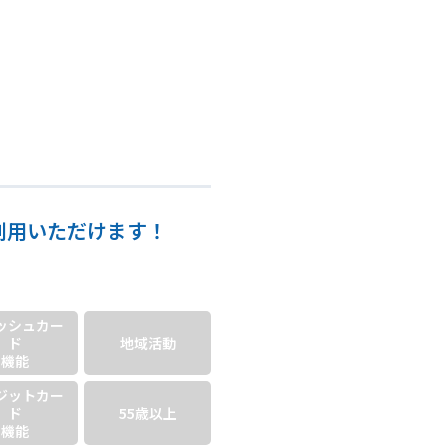
利用いただけます！
ッシュ
カー
ド
地域活動
機能
ジット
カー
ド
55歳以上
機能