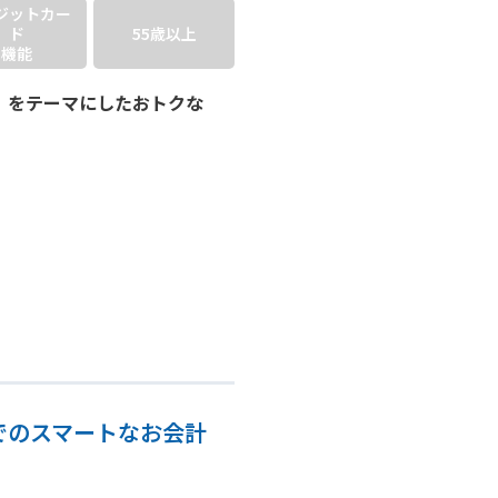
ジット
カー
ド
55歳以上
機能
」をテーマにしたおトクな
でのスマートなお会計