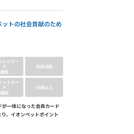
ペットの社会貢献のため
ッシュ
カー
ド
地域活動
機能
ジット
カー
ド
55歳以上
機能
ドが一体になった会員カード
より、イオンペットポイント