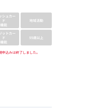
ッシュ
カー
ド
地域活動
機能
ジット
カー
ド
55歳以上
機能
規申込みは終了しました。