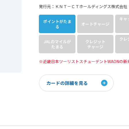
発行元：ＫＮＴ－ＣＴホールディングス株式会社
キャ
ポイントが
たま
オート
チャージ
る
クレ
JALのマイルが
クレジット
たまる
チャージ
※近畿日本ツーリストスチューデントWAONの新
カードの詳細を見る