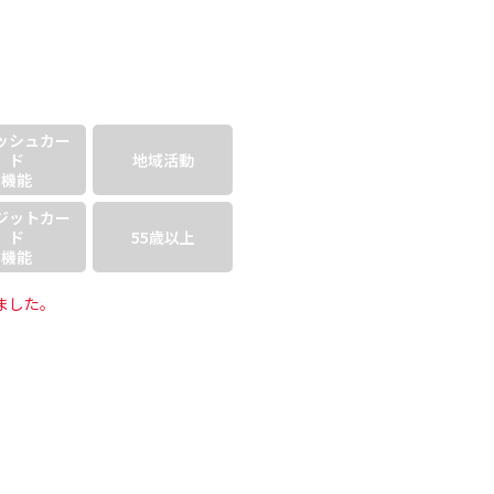
ッシュ
カー
ド
地域活動
機能
ジット
カー
ド
55歳以上
機能
ました。