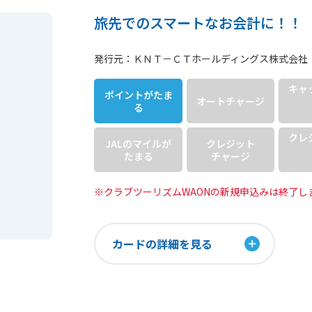
旅先でのスマートなお会計に！！
発行元：ＫＮＴ－ＣＴホールディングス株式会社
キャ
ポイントが
たま
オート
チャージ
る
クレ
JALのマイルが
クレジット
たまる
チャージ
※クラブツーリズムWAONの新規申込みは終了し
カードの詳細を見る