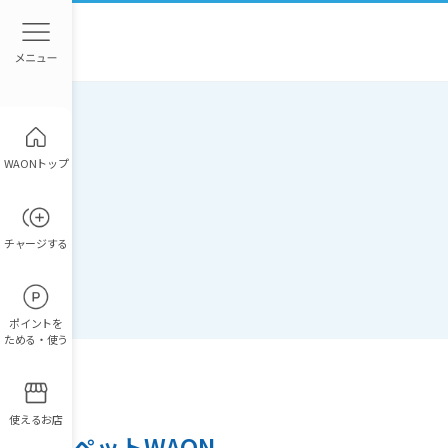
WAONトップ
チャージ
する
ポイント
を
ためる・使う
使えるお店
イオンペットWAON