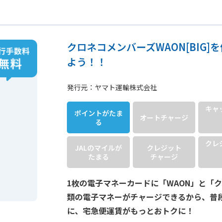
クロネコメンバーズWAON[BIG
よう！！
発行元：ヤマト運輸株式会社
キャ
ポイントが
たま
オート
チャージ
る
クレ
JALのマイルが
クレジット
たまる
チャージ
1枚の電子マネーカードに「WAON」と「クロ
類の電子マネーがチャージできるから、普
に、宅急便運賃がもっとおトクに！