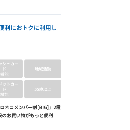
]を便利におトクに利用し
ッシュ
カー
ド
地域活動
機能
ジット
カー
ド
55歳以上
機能
ネコメンバー割[BIG]」2種
段のお買い物がもっと便利