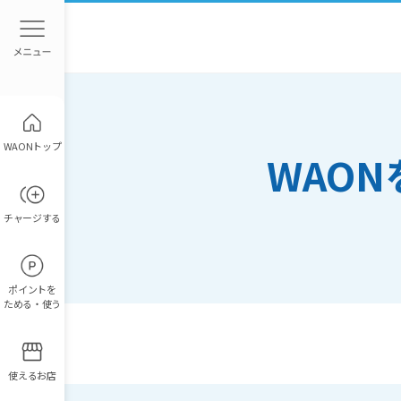
WAONトップ
WAO
チャージ
する
ポイント
を
ためる・使う
使えるお店