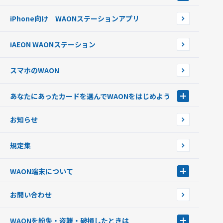
WAON POINTサービス会員登録に伴う個人データの共同利用のお知
銀行口座・ATMからチャージする
WAONネットステーション
らせ
オートチャージ
iPhone向け WAONステーションアプリ
WAONネットステーションWAON端末について
ポイントからチャージする
外貨からチャージする
iAEON WAONステーション
チャージ上限金額の変更について
スマホのWAON
あなたにあったカードを選んでWAONをはじめよう
あなたにあったカードを選んでWAONをはじめよう
お知らせ
フードバンク応援WAON
日本の国立公園WAON
規定集
ご当地WAON
サッカー大好きWAON
WAON端末について
G.G WAON
JMB WAON
WAON端末について
お問い合わせ
WAONカード・WAONカードプラス
WAONネットステーション
キャッシュカード一体型・クレジットカード一体型
WAONステーション
WAONを紛失・盗難・破損したときは
モバイルWAON