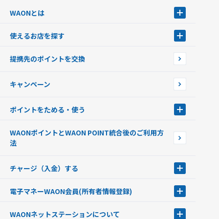
WAONとは
WAONとは
使えるお店を探す
WAONを申込む
使えるお店を探す
WAONの基本
提携先のポイントを交換
店舗検索
インターネット上でのお買い物について（ネット決済）
WAONで使えるネットショップ・サービスを探す
キャンペーン
イオン銀行ATM設置場所
ポイントをためる・使う
ポイントをためる・使う
WAONポイントとWAON POINT統合後のご利用方
ポイントの有効期限について
法
チャージ（入金）する
チャージ（入金）する
電子マネーWAON会員
(所有者情報登録)
現金でチャージする
電子マネーWAON会員
クレジットカードでチャージする
WAONネットステーション
について