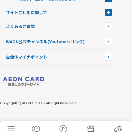
新型WAONステーション
Apple PayのWAON
イオン銀行ATM
WAONを紛失・盗難・破損したときは
サイトご利用に関して
提携WAONカード
WAONチャージャーmini
WAONカードの拾得について
新型WAONチャージ機
サイトご利用に関して
よくあるご質問
企業情報
サイトご利用規約
WAON公式チャンネル
(Youtubeへリンク)
自治体マイナポイント
Copyright(c) AEON CO., LTD. All Right Reserved.