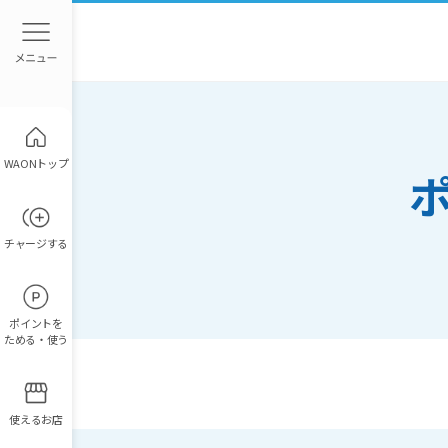
WAONトップ
チャージ
する
ポイント
を
ためる・使う
使えるお店