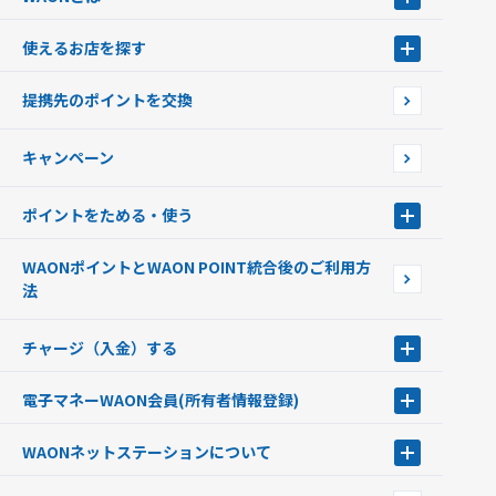
WAONとは
使えるお店を探す
WAONを申込む
使えるお店を探す
WAONの基本
提携先のポイントを交換
店舗検索
インターネット上でのお買い物について（ネット決済）
WAONで使えるネットショップ・サービスを探す
キャンペーン
イオン銀行ATM設置場所
ポイントをためる・使う
ポイントをためる・使う
WAONポイントとWAON POINT統合後のご利用方
ポイントの有効期限について
法
チャージ（入金）する
チャージ（入金）する
電子マネーWAON会員
(所有者情報登録)
現金でチャージする
電子マネーWAON会員
クレジットカードでチャージする
WAONネットステーション
について
WAON POINTサービス会員登録に伴う個人データの共同利用のお知
銀行口座・ATMからチャージする
WAONネットステーション
らせ
オートチャージ