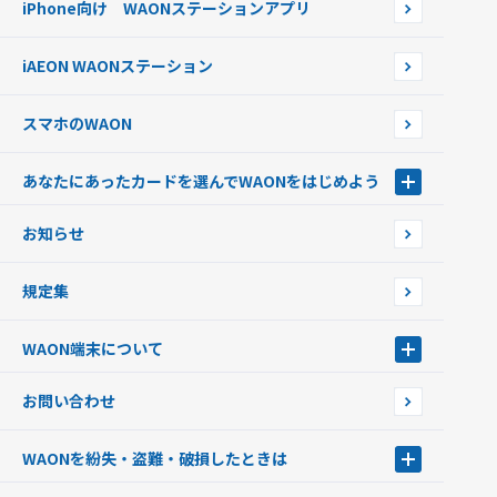
iPhone向け WAONステーションアプリ
WAONネットステーションWAON端末について
ポイントからチャージする
外貨からチャージする
iAEON WAONステーション
チャージ上限金額の変更について
スマホのWAON
あなたにあったカードを選んでWAONをはじめよう
あなたにあったカードを選んでWAONをはじめよう
お知らせ
フードバンク応援WAON
日本の国立公園WAON
規定集
ご当地WAON
サッカー大好きWAON
WAON端末について
G.G WAON
JMB WAON
WAON端末について
お問い合わせ
WAONカード・WAONカードプラス
WAONネットステーション
キャッシュカード一体型・クレジットカード一体型
WAONステーション
WAONを紛失・盗難・破損したときは
モバイルWAON
新型WAONステーション
Apple PayのWAON
イオン銀行ATM
WAONを紛失・盗難・破損したときは