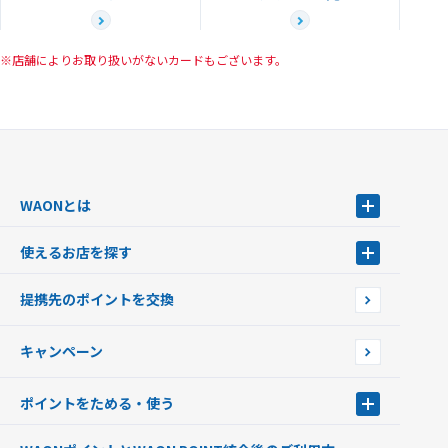
店舗によりお取り扱いがないカードもございます。
WAONとは
WAONとは
使えるお店を探す
WAONを申込む
使えるお店を探す
WAONの基本
提携先のポイントを交換
店舗検索
インターネット上でのお買い物について（ネット決済）
WAONで使えるネットショップ・サービスを探す
キャンペーン
イオン銀行ATM設置場所
ポイントをためる・使う
ポイントをためる・使う