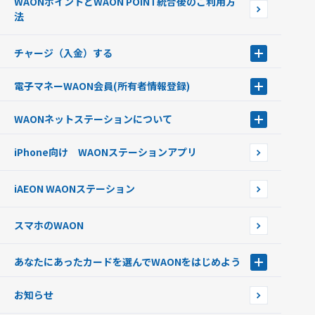
WAONポイントとWAON POINT統合後のご利用方
ポイントの有効期限について
法
チャージ（入金）する
チャージ（入金）する
電子マネーWAON会員
(所有者情報登録)
現金でチャージする
電子マネーWAON会員
クレジットカードでチャージする
WAONネットステーション
について
WAON POINTサービス会員登録に伴う個人データの共同利用のお知
銀行口座・ATMからチャージする
WAONネットステーション
らせ
オートチャージ
iPhone向け WAONステーションアプリ
WAONネットステーションWAON端末について
ポイントからチャージする
外貨からチャージする
iAEON WAONステーション
チャージ上限金額の変更について
スマホのWAON
あなたにあったカードを選んでWAONをはじめよう
あなたにあったカードを選んでWAONをはじめよう
お知らせ
フードバンク応援WAON