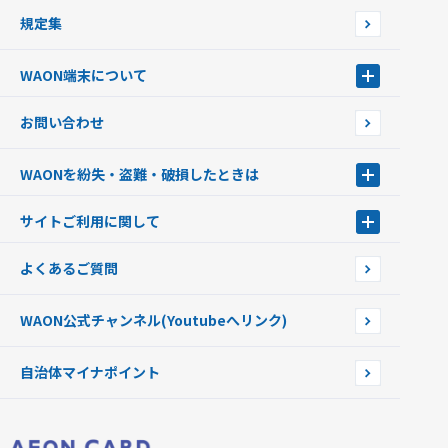
日本の国立公園WAON
規定集
ご当地WAON
サッカー大好きWAON
WAON端末について
G.G WAON
JMB WAON
WAON端末について
お問い合わせ
WAONカード・WAONカードプラス
WAONネットステーション
キャッシュカード一体型・クレジットカード一体型
WAONステーション
WAONを紛失・盗難・破損したときは
モバイルWAON
新型WAONステーション
Apple PayのWAON
イオン銀行ATM
WAONを紛失・盗難・破損したときは
サイトご利用に関して
提携WAONカード
WAONチャージャーmini
WAONカードの拾得について
新型WAONチャージ機
サイトご利用に関して
よくあるご質問
企業情報
サイトご利用規約
WAON公式チャンネル
(Youtubeへリンク)
自治体マイナポイント