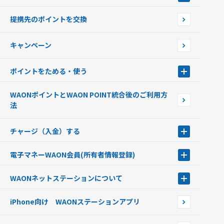
WAONを申込む
使えるお店を探す
WAONの基本
提携先のポイントを交換
店舗検索
インターネット上でのお買い物について（ネット決済）
WAONで使えるネットショップ・サービスを探す
キャンペーン
イオン銀行ATM設置場所
ポイントをためる・使う
ポイントをためる・使う
WAONポイントとWAON POINT統合後のご利用方
ポイントの有効期限について
法
チャージ（入金）する
チャージ（入金）する
電子マネーWAON会員
(所有者情報登録)
現金でチャージする
電子マネーWAON会員
クレジットカードでチャージする
WAONネットステーション
について
WAON POINTサービス会員登録に伴う個人データの共同利用のお知
銀行口座・ATMからチャージする
WAONネットステーション
らせ
オートチャージ
iPhone向け WAONステーションアプリ
WAONネットステーションWAON端末について
ポイントからチャージする
外貨からチャージする