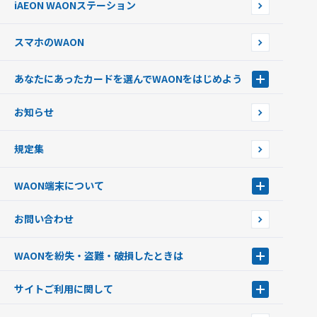
iAEON WAONステーション
チャージ上限金額の変更について
スマホのWAON
あなたにあったカードを選んでWAONをはじめよう
あなたにあったカードを選んでWAONをはじめよう
お知らせ
フードバンク応援WAON
日本の国立公園WAON
規定集
ご当地WAON
サッカー大好きWAON
WAON端末について
G.G WAON
JMB WAON
WAON端末について
お問い合わせ
WAONカード・WAONカードプラス
WAONネットステーション
キャッシュカード一体型・クレジットカード一体型
WAONステーション
WAONを紛失・盗難・破損したときは
モバイルWAON
新型WAONステーション
Apple PayのWAON
イオン銀行ATM
WAONを紛失・盗難・破損したときは
サイトご利用に関して
提携WAONカード
WAONチャージャーmini
WAONカードの拾得について
新型WAONチャージ機
サイトご利用に関して