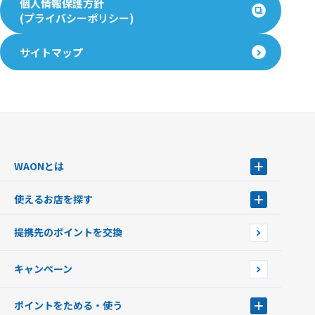
個人情報保護方針
(プライバシーポリシー)
サイトマップ
WAONとは
WAONとは
使えるお店を探す
WAONを申込む
使えるお店を探す
WAONの基本
提携先のポイントを交換
店舗検索
インターネット上でのお買い物について（ネット決済）
WAONで使えるネットショップ・サービスを探す
キャンペーン
イオン銀行ATM設置場所
ポイントをためる・使う