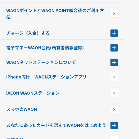
ポイントをためる・使う
WAONポイントとWAON POINT統合後のご利用方
ポイントの有効期限について
法
チャージ（入金）する
チャージ（入金）する
電子マネーWAON会員
(所有者情報登録)
現金でチャージする
電子マネーWAON会員
クレジットカードでチャージする
WAONネットステーション
について
WAON POINTサービス会員登録に伴う個人データの共同利用のお知
銀行口座・ATMからチャージする
WAONネットステーション
らせ
オートチャージ
iPhone向け WAONステーションアプリ
WAONネットステーションWAON端末について
ポイントからチャージする
外貨からチャージする
iAEON WAONステーション
チャージ上限金額の変更について
スマホのWAON
あなたにあったカードを選んでWAONをはじめよう
あなたにあったカードを選んでWAONをはじめよう