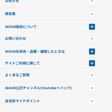
お知らせ
フードバンク応援WAON
日本の国立公園WAON
規定集
ご当地WAON
サッカー大好きWAON
WAON端末について
G.G WAON
JMB WAON
WAON端末について
お問い合わせ
WAONカード・WAONカードプラス
WAONネットステーション
キャッシュカード一体型・クレジットカード一体型
WAONステーション
WAONを紛失・盗難・破損したときは
モバイルWAON
新型WAONステーション
Apple PayのWAON
イオン銀行ATM
WAONを紛失・盗難・破損したときは
サイトご利用に関して
提携WAONカード
WAONチャージャーmini
WAONカードの拾得について
新型WAONチャージ機
サイトご利用に関して
よくあるご質問
企業情報
サイトご利用規約
WAON公式チャンネル
(Youtubeへリンク)
自治体マイナポイント