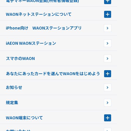
電子マネーWAON会員
(所有者情報登録)
現金でチャージする
電子マネーWAON会員
クレジットカードでチャージする
WAONネットステーション
について
WAON POINTサービス会員登録に伴う個人データの共同利用のお知
銀行口座・ATMからチャージする
WAONネットステーション
らせ
オートチャージ
iPhone向け WAONステーションアプリ
WAONネットステーションWAON端末について
ポイントからチャージする
外貨からチャージする
iAEON WAONステーション
チャージ上限金額の変更について
スマホのWAON
あなたにあったカードを選んでWAONをはじめよう
あなたにあったカードを選んでWAONをはじめよう
お知らせ
フードバンク応援WAON
日本の国立公園WAON
規定集
ご当地WAON
サッカー大好きWAON
WAON端末について
G.G WAON
JMB WAON
WAON端末について