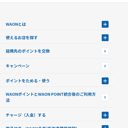
WAONとは
WAONとは
使えるお店を探す
WAONを申込む
使えるお店を探す
WAONの基本
提携先のポイントを交換
店舗検索
インターネット上でのお買い物について（ネット決済）
WAONで使えるネットショップ・サービスを探す
キャンペーン
イオン銀行ATM設置場所
ポイントをためる・使う
ポイントをためる・使う
WAONポイントとWAON POINT統合後のご利用方
ポイントの有効期限について
法
チャージ（入金）する
チャージ（入金）する