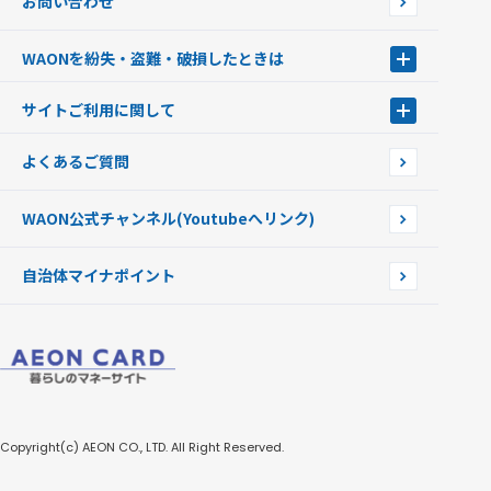
お問い合わせ
WAONカード・WAONカードプラス
WAONネットステーション
キャッシュカード一体型・クレジットカード一体型
WAONステーション
WAONを紛失・盗難・破損したときは
モバイルWAON
新型WAONステーション
Apple PayのWAON
イオン銀行ATM
WAONを紛失・盗難・破損したときは
サイトご利用に関して
提携WAONカード
WAONチャージャーmini
WAONカードの拾得について
新型WAONチャージ機
サイトご利用に関して
よくあるご質問
企業情報
サイトご利用規約
WAON公式チャンネル
(Youtubeへリンク)
自治体マイナポイント
Copyright(c) AEON CO., LTD. All Right Reserved.