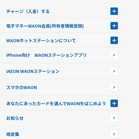
チャージ（入金）する
チャージ（入金）する
電子マネーWAON会員
(所有者情報登録)
現金でチャージする
電子マネーWAON会員
クレジットカードでチャージする
WAONネットステーション
について
WAON POINTサービス会員登録に伴う個人データの共同利用のお知
銀行口座・ATMからチャージする
WAONネットステーション
らせ
オートチャージ
iPhone向け WAONステーションアプリ
WAONネットステーションWAON端末について
ポイントからチャージする
外貨からチャージする
iAEON WAONステーション
チャージ上限金額の変更について
スマホのWAON
あなたにあったカードを選んでWAONをはじめよう
あなたにあったカードを選んでWAONをはじめよう
お知らせ
フードバンク応援WAON
日本の国立公園WAON
規定集
ご当地WAON