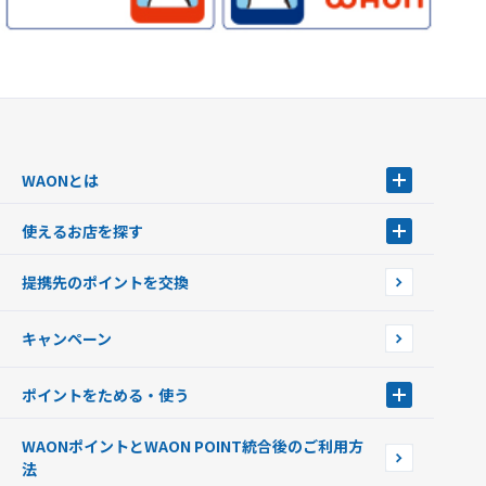
WAONとは
WAONとは
使えるお店を探す
WAONを申込む
使えるお店を探す
WAONの基本
提携先のポイントを交換
店舗検索
インターネット上でのお買い物について（ネット決済）
WAONで使えるネットショップ・サービスを探す
キャンペーン
イオン銀行ATM設置場所
ポイントをためる・使う
ポイントをためる・使う
WAONポイントとWAON POINT統合後のご利用方
ポイントの有効期限について
法