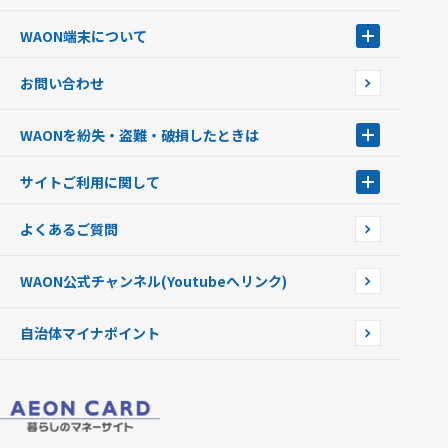
サッカー大好きWAON
WAON端末について
G.G WAON
JMB WAON
WAON端末について
お問い合わせ
WAONカード・WAONカードプラス
WAONネットステーション
キャッシュカード一体型・クレジットカード一体型
WAONステーション
WAONを紛失・盗難・破損したときは
モバイルWAON
新型WAONステーション
Apple PayのWAON
イオン銀行ATM
WAONを紛失・盗難・破損したときは
サイトご利用に関して
提携WAONカード
WAONチャージャーmini
WAONカードの拾得について
新型WAONチャージ機
サイトご利用に関して
よくあるご質問
企業情報
サイトご利用規約
WAON公式チャンネル
(Youtubeへリンク)
自治体マイナポイント