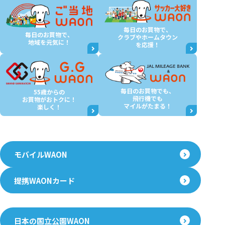
毎日のお買物で、
毎日のお買物で、
クラブやホームタウン
地域を元気に！
を応援！
毎日のお買物でも、
55歳からの
飛行機でも
お買物が
おトクに！
マイルがたまる！
楽しく！
モバイルWAON
提携WAONカード
日本の国立公園WAON