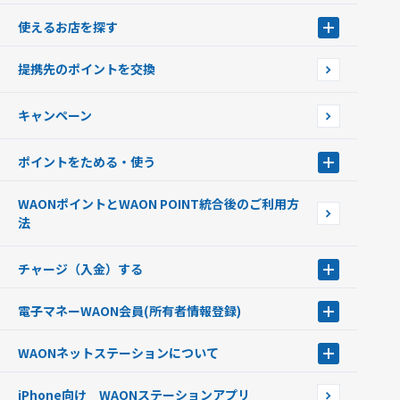
WAONとは
使えるお店を探す
WAONを申込む
使えるお店を探す
WAONの基本
提携先のポイントを交換
店舗検索
インターネット上でのお買い物について（ネット決済）
WAONで使えるネットショップ・サービスを探す
キャンペーン
イオン銀行ATM設置場所
ポイントをためる・使う
ポイントをためる・使う
WAONポイントとWAON POINT統合後のご利用方
ポイントの有効期限について
法
チャージ（入金）する
チャージ（入金）する
電子マネーWAON会員
(所有者情報登録)
現金でチャージする
電子マネーWAON会員
クレジットカードでチャージする
WAONネットステーション
について
WAON POINTサービス会員登録に伴う個人データの共同利用のお知
銀行口座・ATMからチャージする
WAONネットステーション
らせ
オートチャージ
iPhone向け WAONステーションアプリ