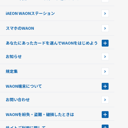
WAONネットステーションWAON端末について
ポイントからチャージする
外貨からチャージする
iAEON WAONステーション
チャージ上限金額の変更について
スマホのWAON
あなたにあったカードを選んでWAONをはじめよう
あなたにあったカードを選んでWAONをはじめよう
お知らせ
フードバンク応援WAON
日本の国立公園WAON
規定集
ご当地WAON
サッカー大好きWAON
WAON端末について
G.G WAON
JMB WAON
WAON端末について
お問い合わせ
WAONカード・WAONカードプラス
WAONネットステーション
キャッシュカード一体型・クレジットカード一体型
WAONステーション
WAONを紛失・盗難・破損したときは
モバイルWAON
新型WAONステーション
Apple PayのWAON
イオン銀行ATM
WAONを紛失・盗難・破損したときは
サイトご利用に関して