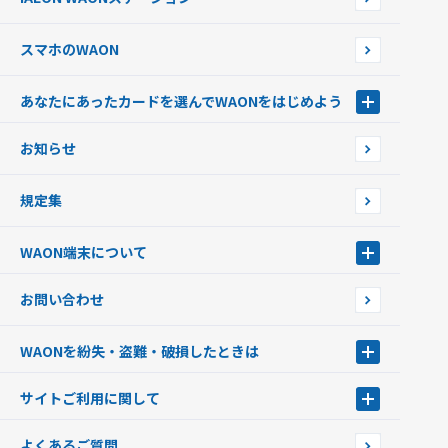
チャージ上限金額の変更について
スマホのWAON
あなたにあったカードを選んでWAONをはじめよう
あなたにあったカードを選んでWAONをはじめよう
お知らせ
フードバンク応援WAON
日本の国立公園WAON
規定集
ご当地WAON
サッカー大好きWAON
WAON端末について
G.G WAON
JMB WAON
WAON端末について
お問い合わせ
WAONカード・WAONカードプラス
WAONネットステーション
キャッシュカード一体型・クレジットカード一体型
WAONステーション
WAONを紛失・盗難・破損したときは
モバイルWAON
新型WAONステーション
Apple PayのWAON
イオン銀行ATM
WAONを紛失・盗難・破損したときは
サイトご利用に関して
提携WAONカード
WAONチャージャーmini
WAONカードの拾得について
新型WAONチャージ機
サイトご利用に関して
よくあるご質問