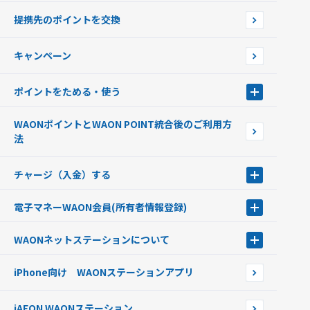
使えるお店を探す
WAONの基本
提携先のポイントを交換
店舗検索
インターネット上でのお買い物について（ネット決済）
WAONで使えるネットショップ・サービスを探す
キャンペーン
イオン銀行ATM設置場所
ポイントをためる・使う
ポイントをためる・使う
WAONポイントとWAON POINT統合後のご利用方
ポイントの有効期限について
法
チャージ（入金）する
チャージ（入金）する
電子マネーWAON会員
(所有者情報登録)
現金でチャージする
電子マネーWAON会員
クレジットカードでチャージする
WAONネットステーション
について
WAON POINTサービス会員登録に伴う個人データの共同利用のお知
銀行口座・ATMからチャージする
WAONネットステーション
らせ
オートチャージ
iPhone向け WAONステーションアプリ
WAONネットステーションWAON端末について
ポイントからチャージする
外貨からチャージする
iAEON WAONステーション