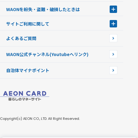
キャッシュカード一体型・クレジットカード一体型
WAONステーション
WAONを紛失・盗難・破損したときは
モバイルWAON
新型WAONステーション
Apple PayのWAON
イオン銀行ATM
WAONを紛失・盗難・破損したときは
サイトご利用に関して
提携WAONカード
WAONチャージャーmini
WAONカードの拾得について
新型WAONチャージ機
サイトご利用に関して
よくあるご質問
企業情報
サイトご利用規約
WAON公式チャンネル
(Youtubeへリンク)
自治体マイナポイント
Copyright(c) AEON CO., LTD. All Right Reserved.