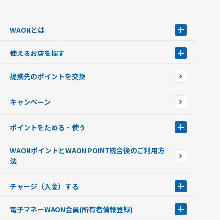
WAONとは
WAONとは
使えるお店を探す
WAONを申込む
使えるお店を探す
WAONの基本
提携先のポイントを交換
店舗検索
インターネット上でのお買い物について（ネット決済）
WAONで使えるネットショップ・サービスを探す
キャンペーン
イオン銀行ATM設置場所
ポイントをためる・使う
ポイントをためる・使う
WAONポイントとWAON POINT統合後のご利用方
ポイントの有効期限について
法
チャージ（入金）する
チャージ（入金）する
電子マネーWAON会員
(所有者情報登録)
現金でチャージする