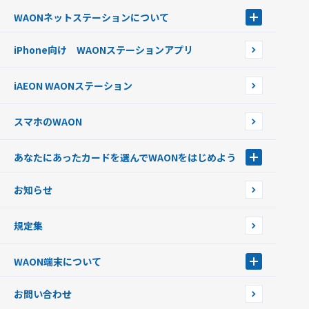
電子マネーWAON会員
クレジットカードでチャージする
WAONネットステーション
について
WAON POINTサービス会員登録に伴う個人データの共同利用のお知
銀行口座・ATMからチャージする
WAONネットステーション
らせ
オートチャージ
iPhone向け WAONステーションアプリ
WAONネットステーションWAON端末について
ポイントからチャージする
外貨からチャージする
iAEON WAONステーション
チャージ上限金額の変更について
スマホのWAON
あなたにあったカードを選んでWAONをはじめよう
あなたにあったカードを選んでWAONをはじめよう
お知らせ
フードバンク応援WAON
日本の国立公園WAON
規定集
ご当地WAON
サッカー大好きWAON
WAON端末について
G.G WAON
JMB WAON
WAON端末について
お問い合わせ
WAONカード・WAONカードプラス
WAONネットステーション