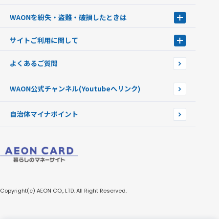
キャッシュカード一体型・クレジットカード一体型
WAONステーション
WAONを紛失・盗難・破損したときは
モバイルWAON
新型WAONステーション
Apple PayのWAON
イオン銀行ATM
WAONを紛失・盗難・破損したときは
サイトご利用に関して
提携WAONカード
WAONチャージャーmini
WAONカードの拾得について
新型WAONチャージ機
サイトご利用に関して
よくあるご質問
企業情報
サイトご利用規約
WAON公式チャンネル
(Youtubeへリンク)
自治体マイナポイント
Copyright(c) AEON CO., LTD. All Right Reserved.