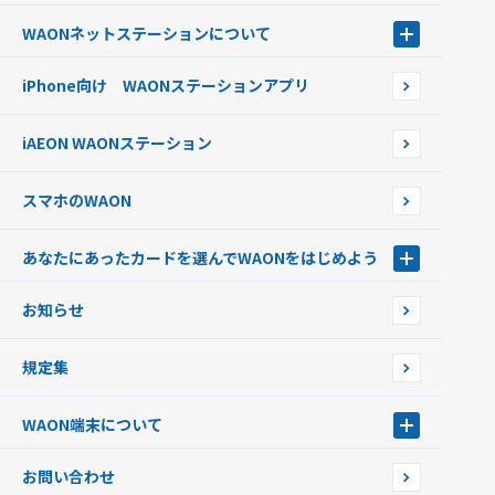
電子マネーWAON会員
クレジットカードでチャージする
WAONネットステーション
について
WAON POINTサービス会員登録に伴う個人データの共同利用のお知
銀行口座・ATMからチャージする
WAONネットステーション
らせ
オートチャージ
iPhone向け WAONステーションアプリ
WAONネットステーションWAON端末について
ポイントからチャージする
外貨からチャージする
iAEON WAONステーション
チャージ上限金額の変更について
スマホのWAON
あなたにあったカードを選んでWAONをはじめよう
あなたにあったカードを選んでWAONをはじめよう
お知らせ
フードバンク応援WAON
日本の国立公園WAON
規定集
ご当地WAON
サッカー大好きWAON
WAON端末について
G.G WAON
JMB WAON
WAON端末について
お問い合わせ
WAONカード・WAONカードプラス
WAONネットステーション