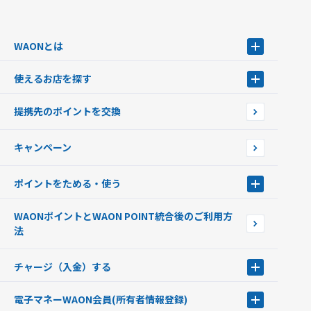
WAONとは
WAONとは
使えるお店を探す
WAONを申込む
使えるお店を探す
WAONの基本
提携先のポイントを交換
店舗検索
インターネット上でのお買い物について（ネット決済）
WAONで使えるネットショップ・サービスを探す
キャンペーン
イオン銀行ATM設置場所
ポイントをためる・使う
ポイントをためる・使う
WAONポイントとWAON POINT統合後のご利用方
ポイントの有効期限について
法
チャージ（入金）する
チャージ（入金）する
電子マネーWAON会員
(所有者情報登録)
現金でチャージする