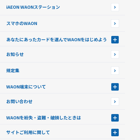
外貨からチャージする
iAEON WAONステーション
チャージ上限金額の変更について
スマホのWAON
あなたにあったカードを選んでWAONをはじめよう
あなたにあったカードを選んでWAONをはじめよう
お知らせ
フードバンク応援WAON
日本の国立公園WAON
規定集
ご当地WAON
サッカー大好きWAON
WAON端末について
G.G WAON
JMB WAON
WAON端末について
お問い合わせ
WAONカード・WAONカードプラス
WAONネットステーション
キャッシュカード一体型・クレジットカード一体型
WAONステーション
WAONを紛失・盗難・破損したときは
モバイルWAON
新型WAONステーション
Apple PayのWAON
イオン銀行ATM
WAONを紛失・盗難・破損したときは
サイトご利用に関して
提携WAONカード
WAONチャージャーmini
WAONカードの拾得について