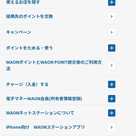
使えるお店を探す
WAONを申込む
使えるお店を探す
WAONの基本
提携先のポイントを交換
店舗検索
インターネット上でのお買い物について（ネット決済）
WAONで使えるネットショップ・サービスを探す
キャンペーン
イオン銀行ATM設置場所
ポイントをためる・使う
ポイントをためる・使う
WAONポイントとWAON POINT統合後のご利用方
ポイントの有効期限について
法
チャージ（入金）する
チャージ（入金）する
電子マネーWAON会員
(所有者情報登録)
現金でチャージする
電子マネーWAON会員
クレジットカードでチャージする
WAONネットステーション
について
WAON POINTサービス会員登録に伴う個人データの共同利用のお知
銀行口座・ATMからチャージする
WAONネットステーション
らせ
オートチャージ
iPhone向け WAONステーションアプリ
WAONネットステーションWAON端末について
ポイントからチャージする