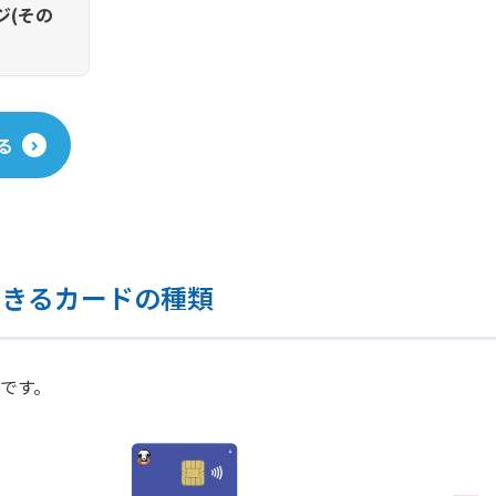
ジ(その
る
できるカードの種類
です。