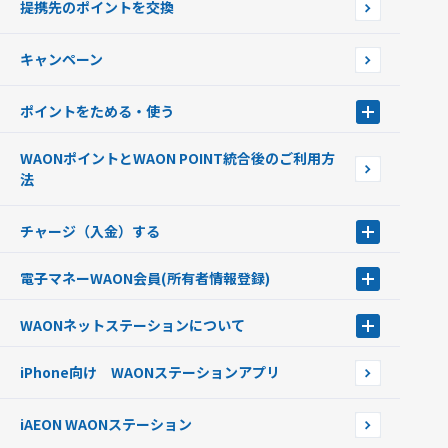
提携先のポイントを交換
店舗検索
インターネット上でのお買い物について（ネット決済）
WAONで使えるネットショップ・サービスを探す
キャンペーン
イオン銀行ATM設置場所
ポイントをためる・使う
ポイントをためる・使う
WAONポイントとWAON POINT統合後のご利用方
ポイントの有効期限について
法
チャージ（入金）する
チャージ（入金）する
電子マネーWAON会員
(所有者情報登録)
現金でチャージする
電子マネーWAON会員
クレジットカードでチャージする
WAONネットステーション
について
WAON POINTサービス会員登録に伴う個人データの共同利用のお知
銀行口座・ATMからチャージする
WAONネットステーション
らせ
オートチャージ
iPhone向け WAONステーションアプリ
WAONネットステーションWAON端末について
ポイントからチャージする
外貨からチャージする
iAEON WAONステーション
チャージ上限金額の変更について