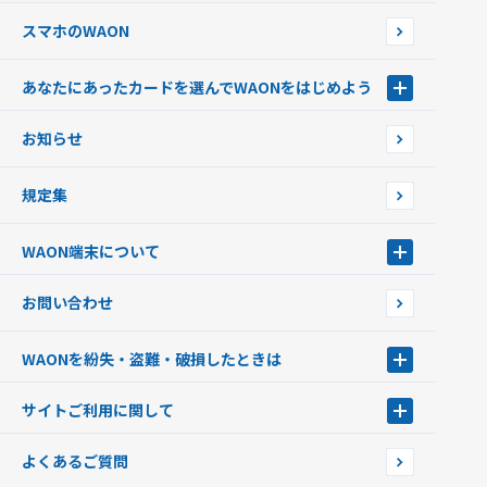
スマホのWAON
あなたにあったカードを選んでWAONをはじめよう
あなたにあったカードを選んでWAONをはじめよう
お知らせ
フードバンク応援WAON
日本の国立公園WAON
規定集
ご当地WAON
サッカー大好きWAON
WAON端末について
G.G WAON
JMB WAON
WAON端末について
お問い合わせ
WAONカード・WAONカードプラス
WAONネットステーション
キャッシュカード一体型・クレジットカード一体型
WAONステーション
WAONを紛失・盗難・破損したときは
モバイルWAON
新型WAONステーション
Apple PayのWAON
イオン銀行ATM
WAONを紛失・盗難・破損したときは
サイトご利用に関して
提携WAONカード
WAONチャージャーmini
WAONカードの拾得について
新型WAONチャージ機
サイトご利用に関して
よくあるご質問
企業情報