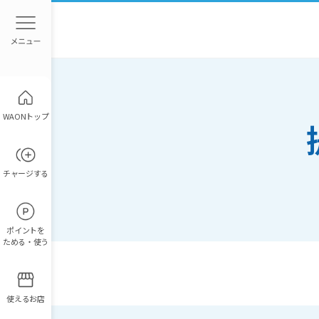
WAONトップ
チャージ
する
ポイント
を
ためる・使う
使えるお店